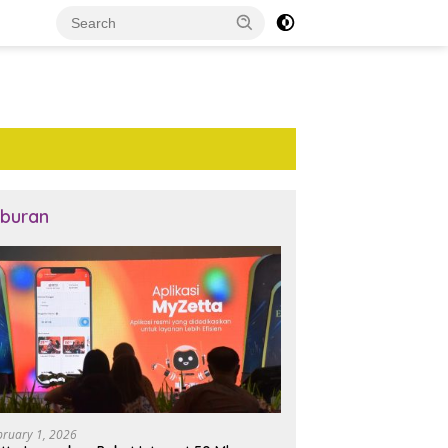
iburan
bruary 1, 2026