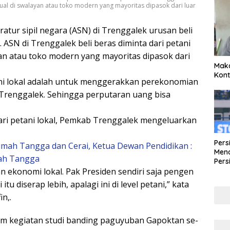
jual di swalayan atau toko modern yang mayoritas dipasok dari luar
ratur sipil negara (ASN) di Trenggalek urusan beli
 ASN di Trenggalek beli beras diminta dari petani
yan atau toko modern yang mayoritas dipasok dari
Maka
Kont
ni lokal adalah untuk menggerakkan perekonomian
Trenggalek. Sehingga perputaran uang bisa
ari petani lokal, Pemkab Trenggalek mengeluarkan
Pers
umah Tangga dan Cerai, Ketua Dewan Pendidikan :
Mena
umah Tangga
Pers
 ekonomi lokal. Pak Presiden sendiri saja pengen
Lew
Pena
u diserap lebih, apalagi ini di level petani,” kata
n,.
lam kegiatan studi banding paguyuban Gapoktan se-