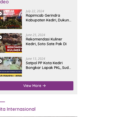
ideo
July 22, 2024
Rapimcab Gerindra
Kabupaten Kediri, Dukung
Dhito Kembali Jadi Bupati
June 25, 2024
Rekomendasi Kuliner
Kediri, Soto Sate Pak Di
June 13, 2024
Satpol PP Kota Kediri
Bongkar Lapak PKL, Sudah
Diperingatkan Tapi Tidak
Digubris
View More
ita Internasional