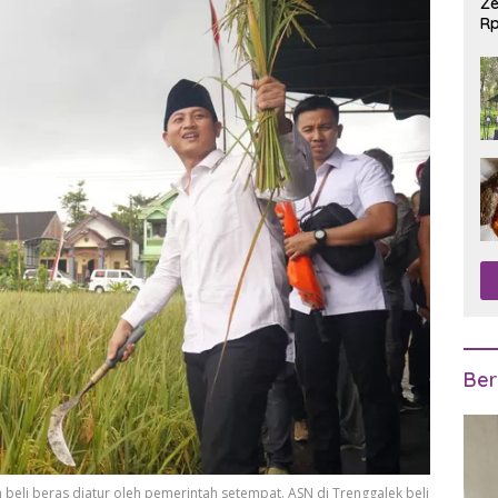
Ze
Rp
R
Ber
n beli beras diatur oleh pemerintah setempat. ASN di Trenggalek beli