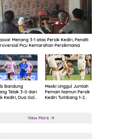
ssar Menang 3-1 atas Persik Kediri, Penalti
roversial Picu Kemarahan Persikmania
ib Bandung
Meski Unggul Jumlah
ng Telak 3-0 dari
Pemain Namun Persik
ik Kediri, Dua Gol
Kediri Tumbang 1-2
at Tendangan
dari Persis Solo
lti
View More