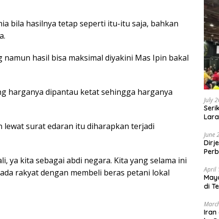
bila hasilnya tetap seperti itu-itu saja, bahkan
a.
namun hasil bisa maksimal diyakini Mas Ipin bakal
g harganya dipantau ketat sehingga harganya
July 
Seri
Lara
ewat surat edaran itu diharapkan terjadi
Sebu
June 
Dirj
Perb
i, ya kita sebagai abdi negara. Kita yang selama ini
April
epada rakyat dengan membeli beras petani lokal
May
di T
March
Iran