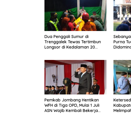
Dua Penggali Sumur di
Sebanyak
Trenggalek Tewas Tertimbun
Purna Tu
Longsor di Kedalaman 20
Didomina
Meter
Pemkab Jombang Hentikan
Keterse
WFH di Tiga OPD, Mulai 1 Juli
Kabupate
ASN Wajib Kembali Bekerja
Melimpah
dari Kantor
Hampir 4