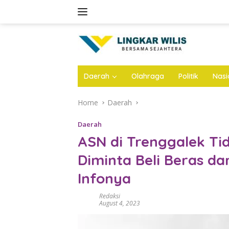
Skip
to
content
Daerah
Olahraga
Politik
Nasi
Home
Daerah
Daerah
ASN di Trenggalek Tid
Diminta Beli Beras dar
Infonya
Redaksi
August 4, 2023