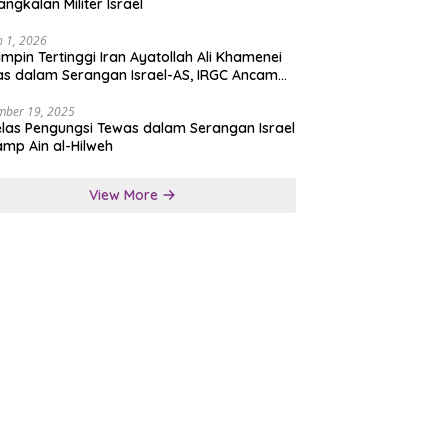
angkalan Militer Israel
 1, 2026
mpin Tertinggi Iran Ayatollah Ali Khamenei
s dalam Serangan Israel-AS, IRGC Ancam
san Tegas
mber 19, 2025
las Pengungsi Tewas dalam Serangan Israel
amp Ain al-Hilweh
View More