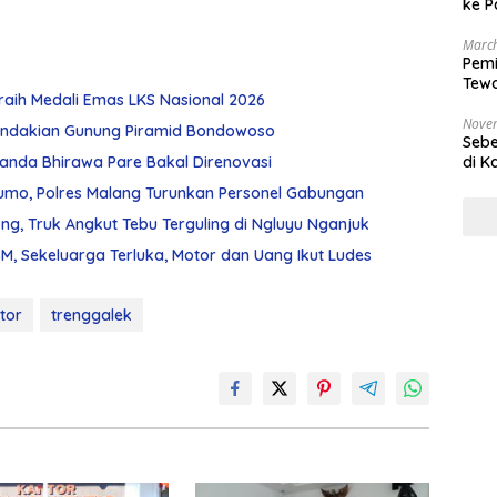
ke P
March
Pemi
Tewa
raih Medali Emas LKS Nasional 2026
Bala
Nove
ndakian Gunung Piramid Bondowoso
Sebe
di K
Chanda Bhirawa Pare Bakal Direnovasi
umo, Polres Malang Turunkan Personel Gabungan
g, Truk Angkut Tebu Terguling di Ngluyu Nganjuk
, Sekeluarga Terluka, Motor dan Uang Ikut Ludes
itor
trenggalek