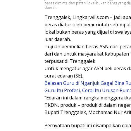
beras diminta dari petani lokal bukan beras yang di
daerah.
Trenggalek, Lingkarwilis.com – Jadi apa
beras diatur oleh pemerintah setempat.
lokal bukan beras yang dijual di swala
luar daerah.
Tujuan pembelian beras ASN dari peta
dari dan untuk masyarakat Kabupaten 
terpusat di Trenggalek
Untuk mengatur agar ASN beli beras d
surat edaran (SE).
Belasan Guru di Nganjuk Gagal Bina R
Guru Itu Profesi, Cerai Itu Urusan R
“Edaran ini dalam rangka menggerakkan
TKDN, produk – produk di dalam negeri it
Bupati Trenggalek, Mochamad Nur Arifi
Pernyataan bupati ini disampaikan da