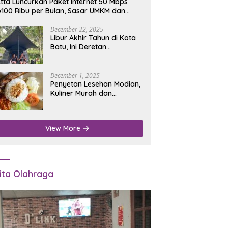
tta Luncurkan Paket Internet 50 Mbps
100 Ribu per Bulan, Sasar UMKM dan
umah Tangga
December 22, 2025
Libur Akhir Tahun di Kota
Batu, Ini Deretan
Campground Favorit untuk
Wisata Alam
December 1, 2025
Penyetan Lesehan Modian,
Kuliner Murah dan
Mengenyangkan di Depan
Kantor Disdukcapil
Nganjuk
View More
ita Olahraga