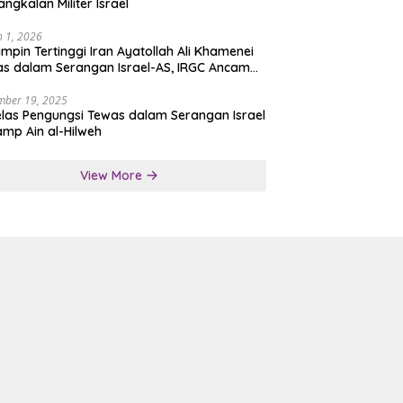
angkalan Militer Israel
 1, 2026
mpin Tertinggi Iran Ayatollah Ali Khamenei
s dalam Serangan Israel-AS, IRGC Ancam
san Tegas
mber 19, 2025
las Pengungsi Tewas dalam Serangan Israel
amp Ain al-Hilweh
View More