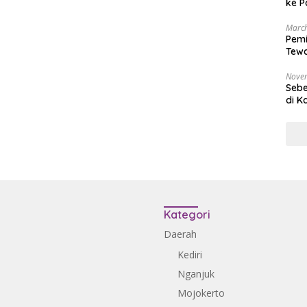
ke P
March
Pemi
Tewa
Bala
Nove
Sebe
di K
Kategori
Daerah
Kediri
Nganjuk
Mojokerto