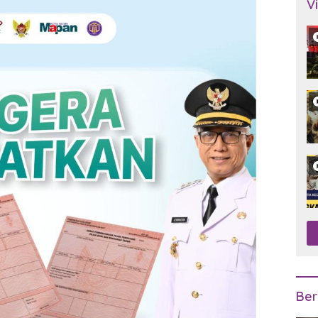
V
Ber