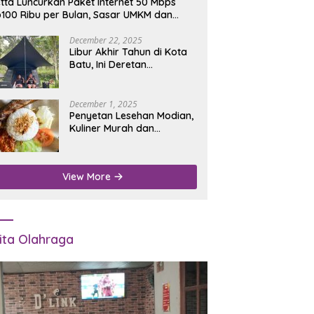
tta Luncurkan Paket Internet 50 Mbps
100 Ribu per Bulan, Sasar UMKM dan
umah Tangga
December 22, 2025
Libur Akhir Tahun di Kota
Batu, Ini Deretan
Campground Favorit untuk
Wisata Alam
December 1, 2025
Penyetan Lesehan Modian,
Kuliner Murah dan
Mengenyangkan di Depan
Kantor Disdukcapil
Nganjuk
View More
ita Olahraga