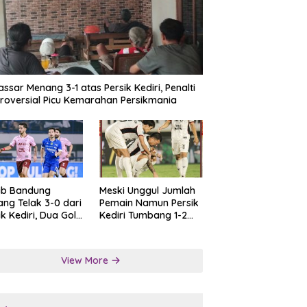
ssar Menang 3-1 atas Persik Kediri, Penalti
roversial Picu Kemarahan Persikmania
ib Bandung
Meski Unggul Jumlah
ng Telak 3-0 dari
Pemain Namun Persik
ik Kediri, Dua Gol
Kediri Tumbang 1-2
at Tendangan
dari Persis Solo
lti
View More