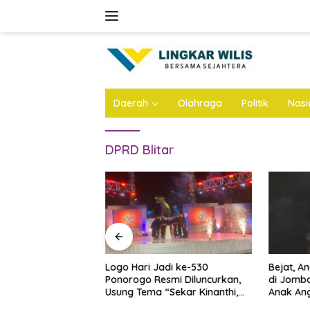
Skip
to
content
Daerah
Olahraga
Politik
Nasi
DPRD Blitar
n Atap Stadion
Logo Hari Jadi ke-530
Bejat, A
Dianggarkan Rp57
Ponorogo Resmi Diluncurkan,
di Jomba
 Ini Infonya
Usung Tema “Sekar Kinanthi,
Anak Ang
Wening Daya”
Ini Infon