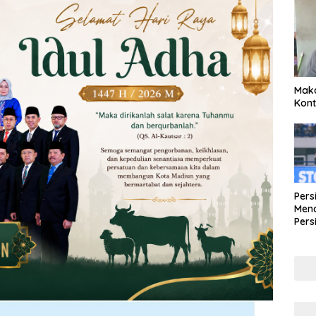
Maka
Kont
Pers
Mena
Pers
Lew
Pena