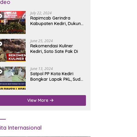
ideo
July 22, 2024
Rapimcab Gerindra
Kabupaten Kediri, Dukung
Dhito Kembali Jadi Bupati
June 25, 2024
Rekomendasi Kuliner
Kediri, Soto Sate Pak Di
June 13, 2024
Satpol PP Kota Kediri
Bongkar Lapak PKL, Sudah
Diperingatkan Tapi Tidak
Digubris
View More
ita Internasional