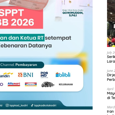
July 
Seri
Lara
Sebu
June 
Dirj
Perb
April
May
di T
March
Iran