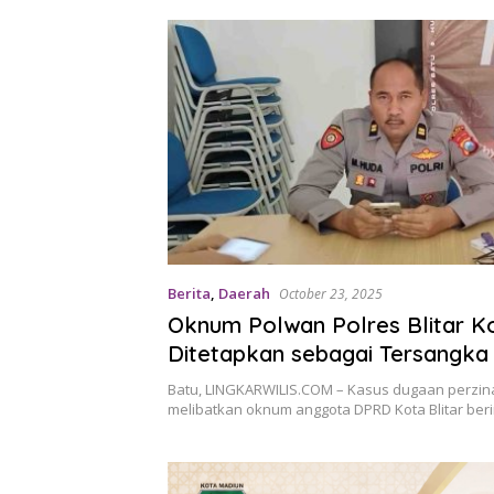
Berita
,
Daerah
October 23, 2025
Oknum Polwan Polres Blitar K
Ditetapkan sebagai Tersangka
Dugaan Perzinaan, Penyidik Se
Batu, LINGKARWILIS.COM – Kasus dugaan perzi
Periksa Anggota DPRD Blitar
melibatkan oknum anggota DPRD Kota Blitar beri