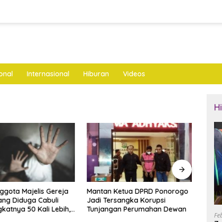
onal
Internasional
Hiburan
Videos
H
nggota Majelis Gereja
Mantan Ketua DPRD Ponorogo
LKNU
ng Diduga Cabuli
Jadi Tersangka Korupsi
Keseh
katnya 50 Kali Lebih,
Tunjangan Perumahan Dewan
Layan
Fe
ya