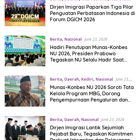
June 24, 2026
Dirjen Imigrasi Paparkan Tiga Pilar
Penguatan Perbatasan Indonesia di
Forum DGICM 2026
Berita
,
Nasional
June 23, 2026
Hadiri Penutupan Munas-Konbes
NU 2026, Presiden Prabowo
Tegaskan NU Selalu Hadir Saat
Bangsa Menghadapi Tantangan
Berita
,
Daerah
,
Kediri
,
Nasional
June 23,
2026
Munas-Konbes NU 2026 Soroti Tata
Kelola Program MBG, Dorong
Penyempurnaan Penyaluran dan
Pengawasan
Berita
,
Daerah
,
Nasional
June 23, 2026
Dirjen Imigrasi Lantik Sejumlah
Pejabat Baru, Tegaskan Komitmen
Perkuat Integritas dan Pelayanan