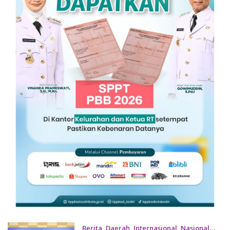
Berita
,
Daerah
,
Internasional
,
Nasional