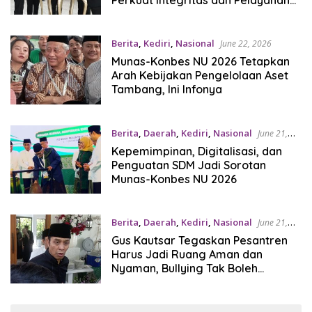
Publik
Berita
,
Kediri
,
Nasional
June 22, 2026
Munas-Konbes NU 2026 Tetapkan
Arah Kebijakan Pengelolaan Aset
Tambang, Ini Infonya
Berita
,
Daerah
,
Kediri
,
Nasional
June 21,
2026
Kepemimpinan, Digitalisasi, dan
Penguatan SDM Jadi Sorotan
Munas-Konbes NU 2026
Berita
,
Daerah
,
Kediri
,
Nasional
June 21,
2026
Gus Kautsar Tegaskan Pesantren
Harus Jadi Ruang Aman dan
Nyaman, Bullying Tak Boleh
Ditoleransi