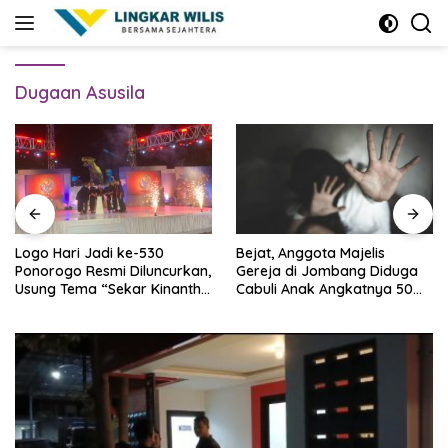
Skip
to
content
Dugaan Asusila
Logo Hari Jadi ke-530
Bejat, Anggota Majelis
Ponorogo Resmi Diluncurkan,
Gereja di Jombang Diduga
Usung Tema “Sekar Kinanthi,
Cabuli Anak Angkatnya 50
Wening Daya”
Kali Lebih, Ini Infonya