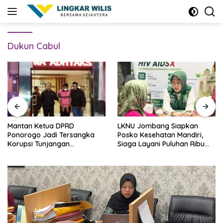
Skip
to
content
Dukun Cabul
Mantan Ketua DPRD
LKNU Jombang Siapkan
Ponorogo Jadi Tersangka
Posko Kesehatan Mandiri,
Korupsi Tunjangan
Siaga Layani Puluhan Ribu
Perumahan Dewan
Muktamirin