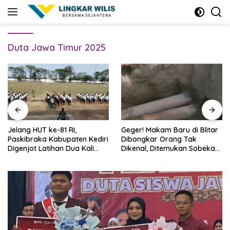
Skip
to
content
Duta Jawa Timur 2025
Jelang HUT ke-81 RI,
Geger! Makam Baru di Blitar
Paskibraka Kabupaten Kediri
Dibongkar Orang Tak
Digenjot Latihan Dua Kali
Dikenal, Ditemukan Sobekan
Sehari
Foto