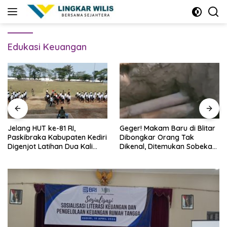
Skip
to
content
Edukasi Keuangan
Jelang HUT ke-81 RI,
Geger! Makam Baru di Blitar
Paskibraka Kabupaten Kediri
Dibongkar Orang Tak
Digenjot Latihan Dua Kali
Dikenal, Ditemukan Sobekan
Sehari
Foto