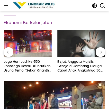
Skip
to
content
Ekonomi Berkelanjutan
Logo Hari Jadi ke-530
Bejat, Anggota Majelis
Ponorogo Resmi Diluncurkan,
Gereja di Jombang Diduga
Usung Tema “Sekar Kinanthi,
Cabuli Anak Angkatnya 50
Wening Daya”
Kali Lebih, Ini Infonya