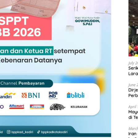
July 
Seri
Lara
Sebu
June 
Dirj
Perb
April
May
di T
March
Iran