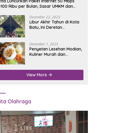
tta Luncurkan Paket Internet 50 Mbps
100 Ribu per Bulan, Sasar UMKM dan
umah Tangga
December 22, 2025
Libur Akhir Tahun di Kota
Batu, Ini Deretan
Campground Favorit untuk
Wisata Alam
December 1, 2025
Penyetan Lesehan Modian,
Kuliner Murah dan
Mengenyangkan di Depan
Kantor Disdukcapil
Nganjuk
View More
ita Olahraga