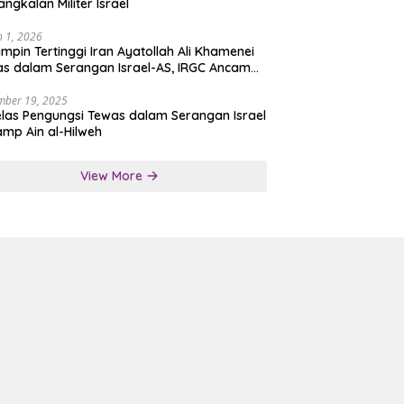
angkalan Militer Israel
 1, 2026
mpin Tertinggi Iran Ayatollah Ali Khamenei
s dalam Serangan Israel-AS, IRGC Ancam
san Tegas
mber 19, 2025
las Pengungsi Tewas dalam Serangan Israel
amp Ain al-Hilweh
View More