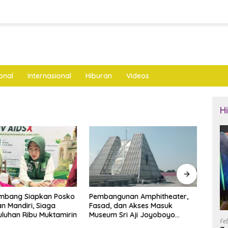
onal
Internasional
Hiburan
Videos
H
mbang Siapkan Posko
Pembangunan Amphitheater,
Bupa
n Mandiri, Siaga
Fasad, dan Akses Masuk
Ayah 
uluhan Ribu Muktamirin
Museum Sri Aji Joyoboyo
Raih
Fe
Dianggarkan Rp4,6 Miliar
Rama