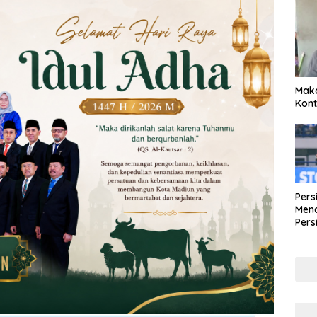
Maka
Kont
Pers
Mena
Pers
Lew
Pena