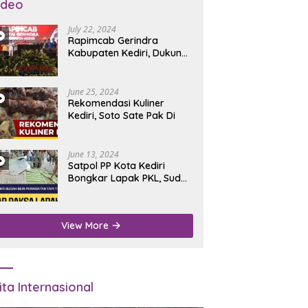
ideo
July 22, 2024
Rapimcab Gerindra
Kabupaten Kediri, Dukung
Dhito Kembali Jadi Bupati
June 25, 2024
Rekomendasi Kuliner
Kediri, Soto Sate Pak Di
June 13, 2024
Satpol PP Kota Kediri
Bongkar Lapak PKL, Sudah
Diperingatkan Tapi Tidak
Digubris
View More
ita Internasional