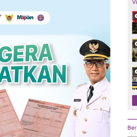
V
Ber