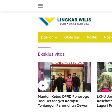
Skip
to
content
Daerah
Olahraga
Politik
Nasi
Eksklusivitas
ta Majelis Gereja
Mantan Ketua DPRD Ponorogo
LKNU Jo
Diduga Cabuli
Jadi Tersangka Korupsi
Kesehata
ya 50 Kali Lebih,
Tunjangan Perumahan Dewan
Layani P