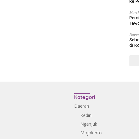
ke P
March
Pemi
Tewa
Bala
Nove
Sebe
di K
Kategori
Daerah
Kediri
Nganjuk
Mojokerto