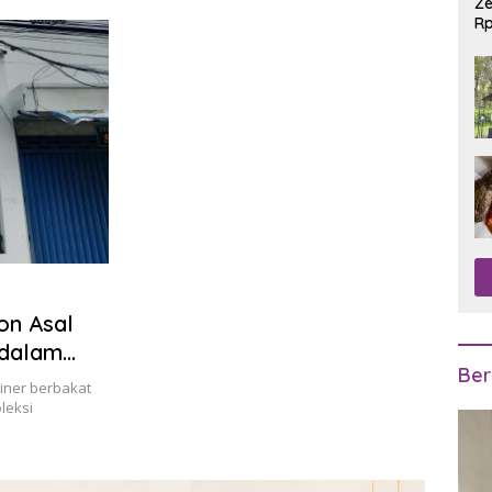
Ze
Rp
R
on Asal
 dalam
Ber
 Boutique
iner berbakat
leksi