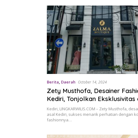
Berita
,
Daerah
October 14, 2024
Zety Musthofa, Desainer Fashi
Kediri, Tonjolkan Eksklusivitas
Sentuhan Desain di Zalma
Kediri, LINGKARWILIS.COM – Zety Musthofa, desa
asal Kediri, sukses menarik perhatian dengan ko
fashionnya…