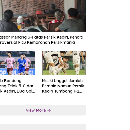
ssar Menang 3-1 atas Persik Kediri, Penalti
roversial Picu Kemarahan Persikmania
ib Bandung
Meski Unggul Jumlah
ng Telak 3-0 dari
Pemain Namun Persik
ik Kediri, Dua Gol
Kediri Tumbang 1-2
at Tendangan
dari Persis Solo
lti
View More