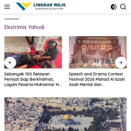
Skip
to
content
Ekstrimis Yahudi
Sebanyak 100 Relawan
Speech and Drama Contest
Pemijat Siap Berkhidmat,
Festival 2026 Mahad Al Izzah
Layani Peserta Muktamar NU
Asah Mental dan
Secara Gratis
Kepercayaan Diri Santri