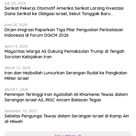
July 20, 2026
Serikat Pekerja Otomotif Amerika Serikat Larang Investasi
Dana Serikat ke Obligasi Israel, Sebut Tonggak Baru
Solidaritas untuk Palestina
June 24, 2026
Dirjen Imigrasi Paparkan Tiga Pilar Penguatan Perbatasan
Indonesia di Forum DGICM 2026
April 13, 2026
Mayoritas Warga AS Dukung Pemakzulan Trump di Tengah
Sorotan Kebijakan Iran
March 12, 2026
Iran dan Hezbollah Luncurkan Serangan Rudal ke Pangkalan
Militer Israel
March 1, 2026
Pemimpin Tertinggi Iran Ayatollah Ali Khamenei Tewas dalam
Serangan Israel-AS, IRGC Ancam Balasan Tegas
November 19, 2025
Sebelas Pengungsi Tewas dalam Serangan Israel di Kamp Ain
al-Hilweh