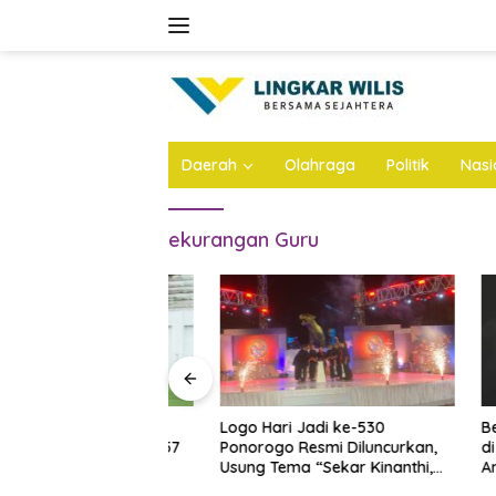
Skip
to
content
Daerah
Olahraga
Politik
Nasi
ekurangan Guru
n Atap Stadion
Logo Hari Jadi ke-530
Bejat, A
Dianggarkan Rp57
Ponorogo Resmi Diluncurkan,
di Jomba
 Ini Infonya
Usung Tema “Sekar Kinanthi,
Anak Ang
Wening Daya”
Ini Infon