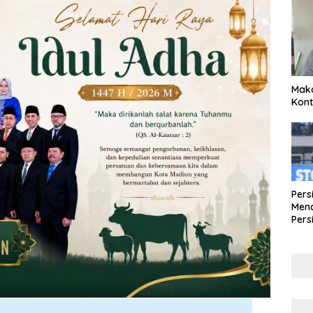
Maka
Kont
Pers
Mena
Pers
Lew
Pena