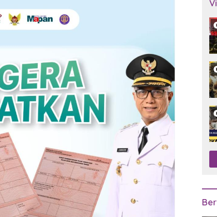
V
Ber