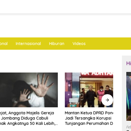
onal
Internasional
Hiburan
Videos
H
nggota Majelis Gereja
Mantan Ketua DPRD Ponorogo
LKNU
ng Diduga Cabuli
Jadi Tersangka Korupsi
Keseh
katnya 50 Kali Lebih,
Tunjangan Perumahan Dewan
Layan
Fe
ya