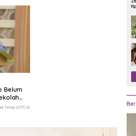
Ze
Rp
R
o Belum
ekolah
Ber
u
k Tetap (GTT) di
…