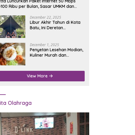
tta Luncurkan Paket Internet 50 Mbps
100 Ribu per Bulan, Sasar UMKM dan
umah Tangga
December 22, 2025
Libur Akhir Tahun di Kota
Batu, Ini Deretan
Campground Favorit untuk
Wisata Alam
December 1, 2025
Penyetan Lesehan Modian,
Kuliner Murah dan
Mengenyangkan di Depan
Kantor Disdukcapil
Nganjuk
View More
ita Olahraga