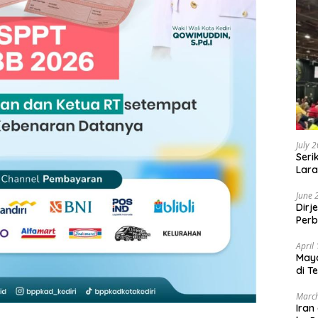
July 
Seri
Lara
Sebu
June 
Dirj
Perb
April
May
di T
March
Iran