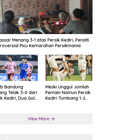
ssar Menang 3-1 atas Persik Kediri, Penalti
roversial Picu Kemarahan Persikmania
ib Bandung
Meski Unggul Jumlah
ng Telak 3-0 dari
Pemain Namun Persik
ik Kediri, Dua Gol
Kediri Tumbang 1-2
at Tendangan
dari Persis Solo
lti
View More