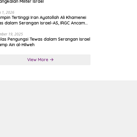
angkalan Militer Israel
 1, 2026
mpin Tertinggi Iran Ayatollah Ali Khamenei
s dalam Serangan Israel-AS, IRGC Ancam
san Tegas
mber 19, 2025
las Pengungsi Tewas dalam Serangan Israel
amp Ain al-Hilweh
View More