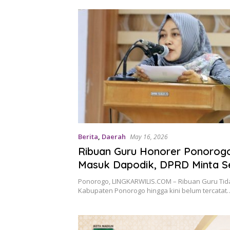
Berita
,
Daerah
May 16, 2026
Ribuan Guru Honorer Ponorog
Masuk Dapodik, DPRD Minta S
Tak Dibiarkan Kekurangan Gur
Ponorogo, LINGKARWILIS.COM – Ribuan Guru Tida
Kabupaten Ponorogo hingga kini belum tercatat