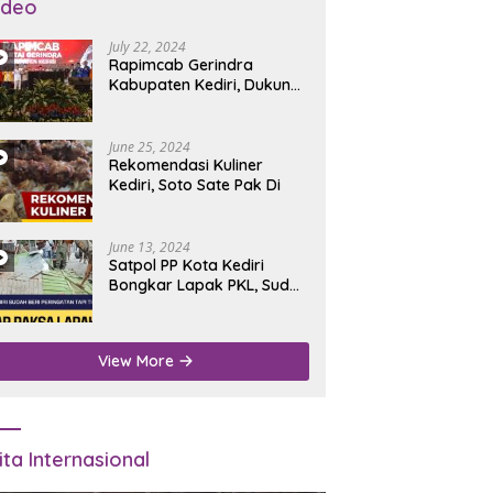
ideo
July 22, 2024
Rapimcab Gerindra
Kabupaten Kediri, Dukung
Dhito Kembali Jadi Bupati
June 25, 2024
Rekomendasi Kuliner
Kediri, Soto Sate Pak Di
June 13, 2024
Satpol PP Kota Kediri
Bongkar Lapak PKL, Sudah
Diperingatkan Tapi Tidak
Digubris
View More
ita Internasional