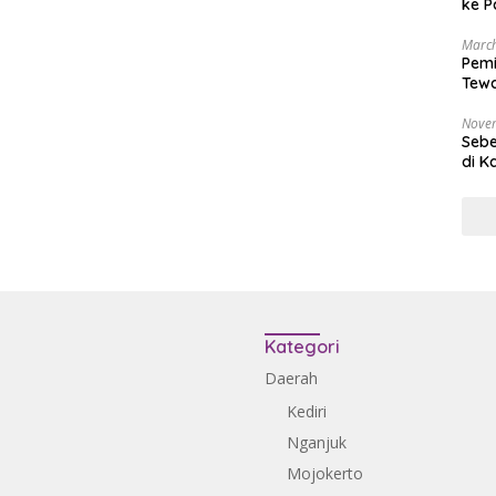
ke P
March
Pemi
Tewa
Bala
Nove
Sebe
di K
Kategori
Daerah
Kediri
Nganjuk
Mojokerto