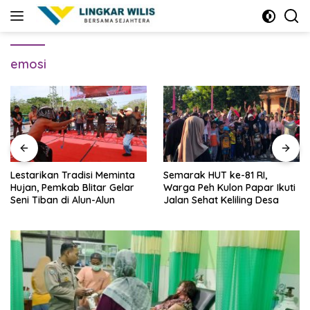
Skip
to
content
emosi
Lestarikan Tradisi Meminta
Semarak HUT ke-81 RI,
Hujan, Pemkab Blitar Gelar
Warga Peh Kulon Papar Ikuti
Seni Tiban di Alun-Alun
Jalan Sehat Keliling Desa