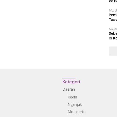
ke P
March
Pemi
Tewa
Bala
Nove
Sebe
di K
Kategori
Daerah
Kediri
Nganjuk
Mojokerto