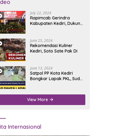
ideo
July 22, 2024
Rapimcab Gerindra
Kabupaten Kediri, Dukung
Dhito Kembali Jadi Bupati
June 25, 2024
Rekomendasi Kuliner
Kediri, Soto Sate Pak Di
June 13, 2024
Satpol PP Kota Kediri
Bongkar Lapak PKL, Sudah
Diperingatkan Tapi Tidak
Digubris
View More
ita Internasional