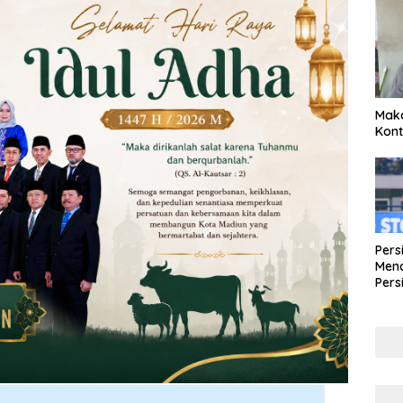
Maka
Kont
Pers
Mena
Pers
Lew
Pena