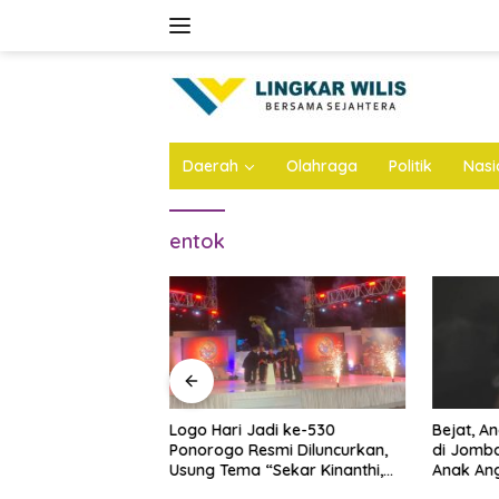
Skip
to
content
Daerah
Olahraga
Politik
Nasi
entok
n Atap Stadion
Logo Hari Jadi ke-530
Bejat, A
Dianggarkan Rp57
Ponorogo Resmi Diluncurkan,
di Jomba
 Ini Infonya
Usung Tema “Sekar Kinanthi,
Anak Ang
Wening Daya”
Ini Infon