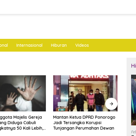
onal
Internasional
Hiburan
Videos
H
nggota Majelis Gereja
Mantan Ketua DPRD Ponorogo
LKNU
ng Diduga Cabuli
Jadi Tersangka Korupsi
Keseh
katnya 50 Kali Lebih,
Tunjangan Perumahan Dewan
Layan
Fe
ya