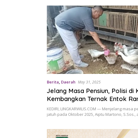
Berita
,
Daerah
May 31, 2025
Jelang Masa Pensiun, Polisi di K
Kembangkan Ternak Entok R
Lingkungan di Tengah Pemuki
KEDIRI, LINGKARWILIS.COM — Menjelang masa p
jatuh pada Oktober 2025, Aiptu Martono, S.Sos.,