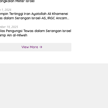
angkalan Militer Israel
 1, 2026
mpin Tertinggi Iran Ayatollah Ali Khamenei
s dalam Serangan Israel-AS, IRGC Ancam
san Tegas
mber 19, 2025
las Pengungsi Tewas dalam Serangan Israel
amp Ain al-Hilweh
View More