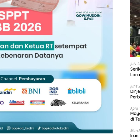
July 
Seri
Lara
Sebu
June 
Dirj
Perb
April
May
di T
March
Iran