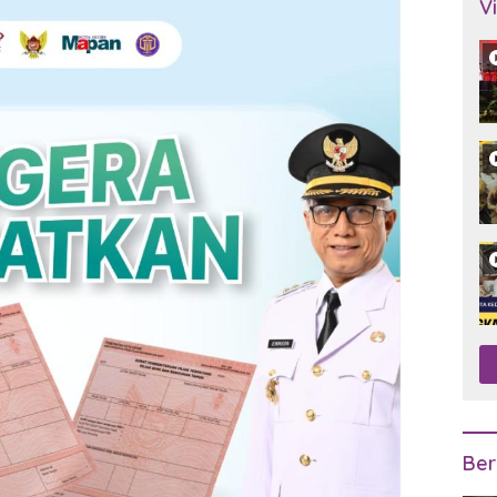
V
Ber