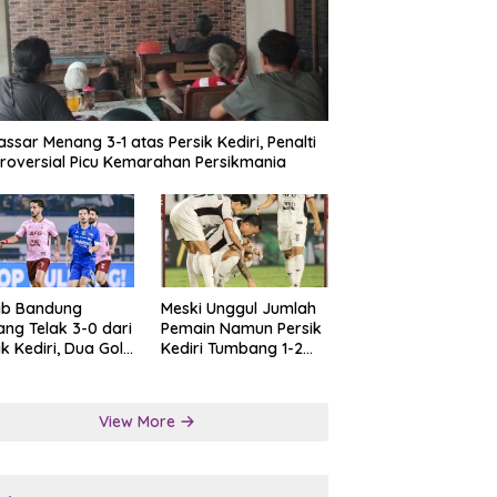
ssar Menang 3-1 atas Persik Kediri, Penalti
roversial Picu Kemarahan Persikmania
ib Bandung
Meski Unggul Jumlah
ng Telak 3-0 dari
Pemain Namun Persik
ik Kediri, Dua Gol
Kediri Tumbang 1-2
at Tendangan
dari Persis Solo
lti
View More