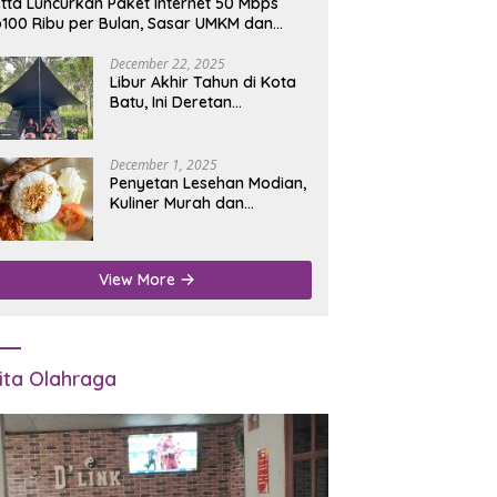
tta Luncurkan Paket Internet 50 Mbps
100 Ribu per Bulan, Sasar UMKM dan
umah Tangga
December 22, 2025
Libur Akhir Tahun di Kota
Batu, Ini Deretan
Campground Favorit untuk
Wisata Alam
December 1, 2025
Penyetan Lesehan Modian,
Kuliner Murah dan
Mengenyangkan di Depan
Kantor Disdukcapil
Nganjuk
View More
ita Olahraga