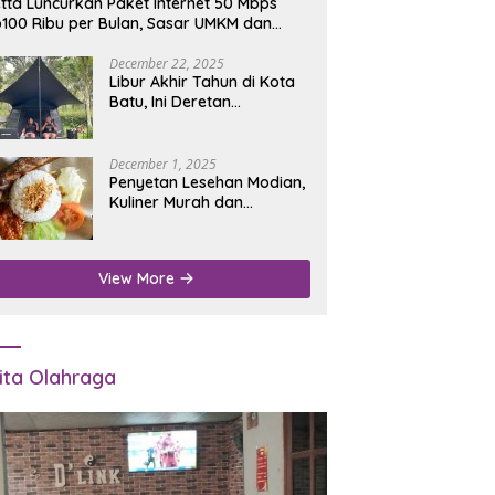
tta Luncurkan Paket Internet 50 Mbps
100 Ribu per Bulan, Sasar UMKM dan
umah Tangga
December 22, 2025
Libur Akhir Tahun di Kota
Batu, Ini Deretan
Campground Favorit untuk
Wisata Alam
December 1, 2025
Penyetan Lesehan Modian,
Kuliner Murah dan
Mengenyangkan di Depan
Kantor Disdukcapil
Nganjuk
View More
ita Olahraga