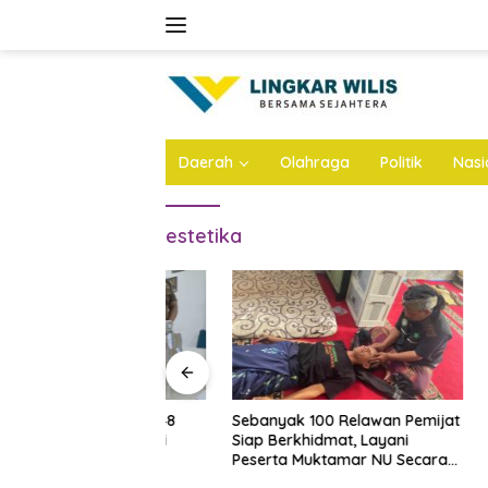
Skip
to
content
Daerah
Olahraga
Politik
Nasi
estetika
rogo Sita Rp748
Sebanyak 100 Relawan Pemijat
Speech 
Kasus Korupsi
Siap Berkhidmat, Layani
Festival
DPRD
Peserta Muktamar NU Secara
Asah Me
Gratis
Diri Santr