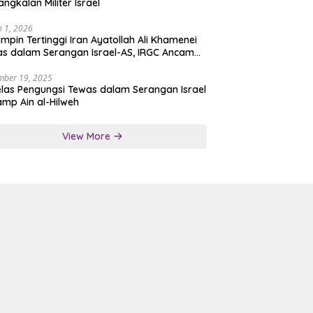
angkalan Militer Israel
 1, 2026
mpin Tertinggi Iran Ayatollah Ali Khamenei
s dalam Serangan Israel-AS, IRGC Ancam
san Tegas
mber 19, 2025
las Pengungsi Tewas dalam Serangan Israel
amp Ain al-Hilweh
View More