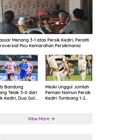
ssar Menang 3-1 atas Persik Kediri, Penalti
roversial Picu Kemarahan Persikmania
ib Bandung
Meski Unggul Jumlah
ng Telak 3-0 dari
Pemain Namun Persik
ik Kediri, Dua Gol
Kediri Tumbang 1-2
at Tendangan
dari Persis Solo
lti
View More