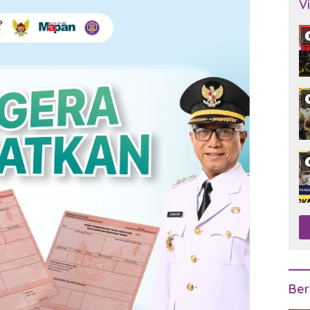
V
Ber