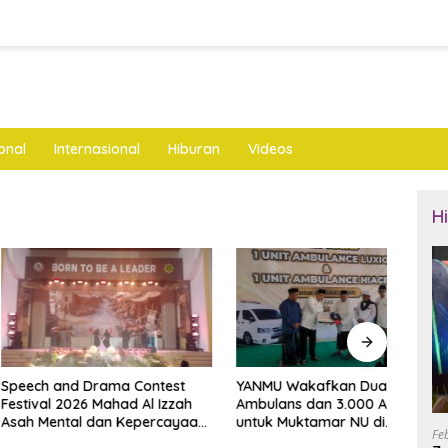
onal
Internasional
Hiburan
Videos
H
and Drama Contest
YANMU Wakafkan Dua
Cipt
 2026 Mahad Al Izzah
Ambulans dan 3.000 Al-Qur’an
Pols
ntal dan Kepercayaan
untuk Muktamar NU di
Kade
Fe
i
Tambakberas
Juma