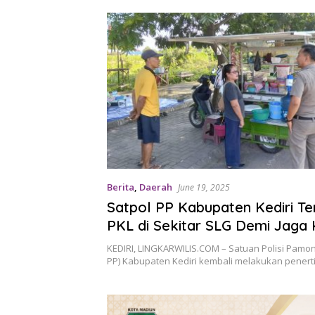
Berita
,
Daerah
June 19, 2025
Satpol PP Kabupaten Kediri Te
PKL di Sekitar SLG Demi Jaga 
dan Estetika Kawasan
KEDIRI, LINGKARWILIS.COM – Satuan Polisi Pamon
PP) Kabupaten Kediri kembali melakukan pener