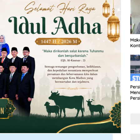
Maka
Kont
Pers
Mena
Pers
Lew
Pena