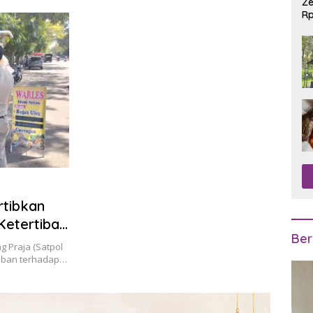
Ze
Rp
R
rtibkan
Ketertiban
Ber
g Praja (Satpol
tiban terhadap…