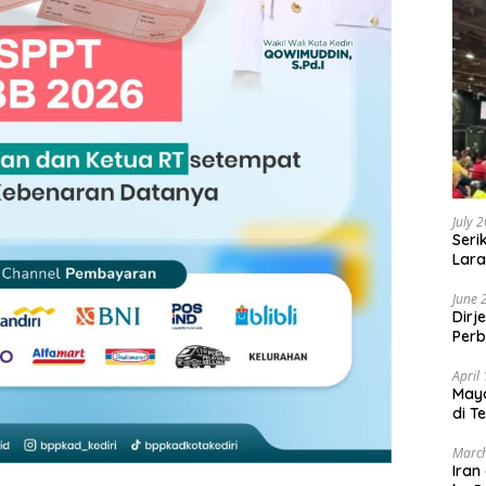
July 
Seri
Lara
Sebu
June 
Dirj
Perb
April
May
di T
March
Iran