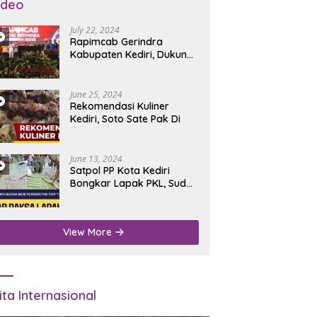
ideo
July 22, 2024
Rapimcab Gerindra
Kabupaten Kediri, Dukung
Dhito Kembali Jadi Bupati
June 25, 2024
Rekomendasi Kuliner
Kediri, Soto Sate Pak Di
June 13, 2024
Satpol PP Kota Kediri
Bongkar Lapak PKL, Sudah
Diperingatkan Tapi Tidak
Digubris
View More
ita Internasional