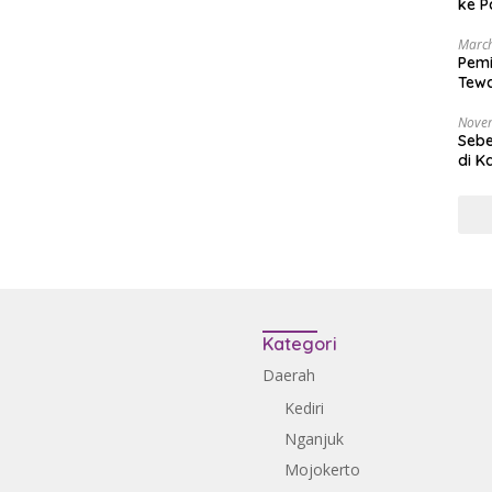
ke P
March
Pemi
Tewa
Bala
Nove
Sebe
di K
Kategori
Daerah
Kediri
Nganjuk
Mojokerto