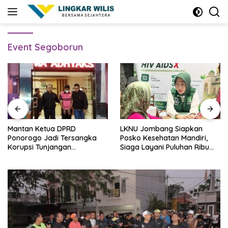
Skip
to
content
Event Segoborun
Mantan Ketua DPRD
LKNU Jombang Siapkan
Ponorogo Jadi Tersangka
Posko Kesehatan Mandiri,
Korupsi Tunjangan
Siaga Layani Puluhan Ribu
Perumahan Dewan
Muktamirin