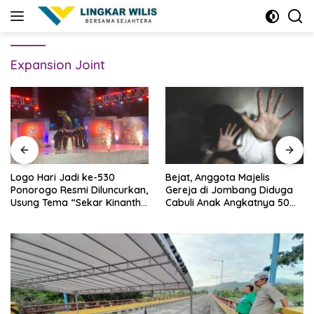
Skip
to
content
Expansion Joint
Logo Hari Jadi ke-530
Bejat, Anggota Majelis
Ponorogo Resmi Diluncurkan,
Gereja di Jombang Diduga
Usung Tema “Sekar Kinanthi,
Cabuli Anak Angkatnya 50
Wening Daya”
Kali Lebih, Ini Infonya