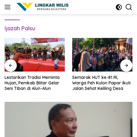
Skip
to
content
Ijazah Palsu
Lestarikan Tradisi Meminta
Semarak HUT ke-81 RI,
Hujan, Pemkab Blitar Gelar
Warga Peh Kulon Papar Ikuti
Seni Tiban di Alun-Alun
Jalan Sehat Keliling Desa