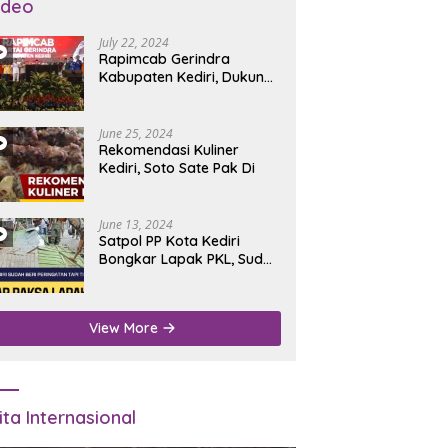
ideo
July 22, 2024
Rapimcab Gerindra
Kabupaten Kediri, Dukung
Dhito Kembali Jadi Bupati
June 25, 2024
Rekomendasi Kuliner
Kediri, Soto Sate Pak Di
June 13, 2024
Satpol PP Kota Kediri
Bongkar Lapak PKL, Sudah
Diperingatkan Tapi Tidak
Digubris
View More
ita Internasional