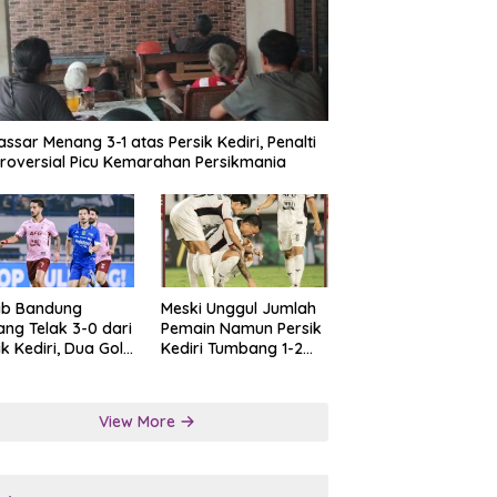
ssar Menang 3-1 atas Persik Kediri, Penalti
roversial Picu Kemarahan Persikmania
ib Bandung
Meski Unggul Jumlah
ng Telak 3-0 dari
Pemain Namun Persik
ik Kediri, Dua Gol
Kediri Tumbang 1-2
at Tendangan
dari Persis Solo
lti
View More