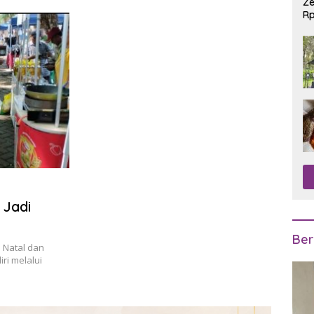
Ze
Rp
R
 Jadi
Ber
 Natal dan
ri melalui