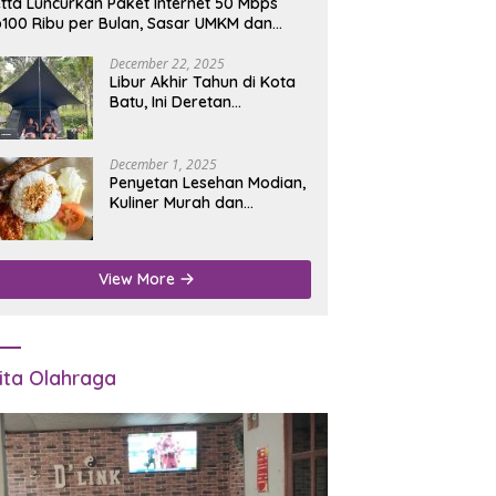
tta Luncurkan Paket Internet 50 Mbps
100 Ribu per Bulan, Sasar UMKM dan
umah Tangga
December 22, 2025
Libur Akhir Tahun di Kota
Batu, Ini Deretan
Campground Favorit untuk
Wisata Alam
December 1, 2025
Penyetan Lesehan Modian,
Kuliner Murah dan
Mengenyangkan di Depan
Kantor Disdukcapil
Nganjuk
View More
ita Olahraga