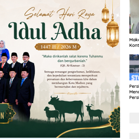
Maka
Kont
Pers
Mena
Pers
Lew
Pena