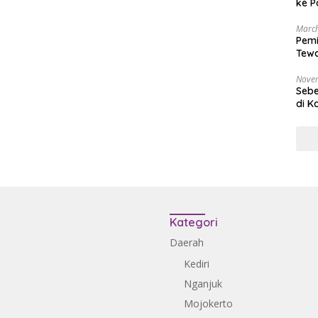
ke P
March
Pemi
Tewa
Bala
Nove
Sebe
di K
Kategori
Daerah
Kediri
Nganjuk
Mojokerto