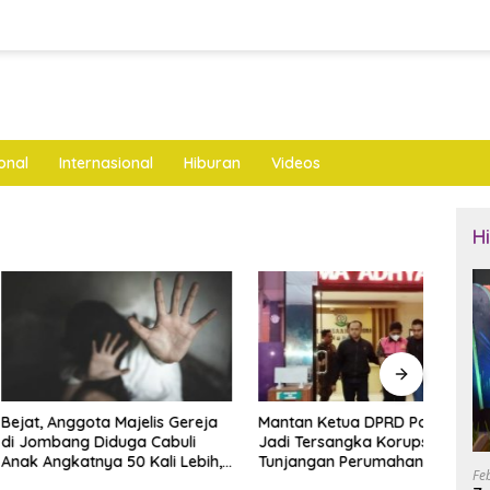
onal
Internasional
Hiburan
Videos
H
nggota Majelis Gereja
Mantan Ketua DPRD Ponorogo
LKNU
ng Diduga Cabuli
Jadi Tersangka Korupsi
Keseh
katnya 50 Kali Lebih,
Tunjangan Perumahan Dewan
Layan
Fe
ya