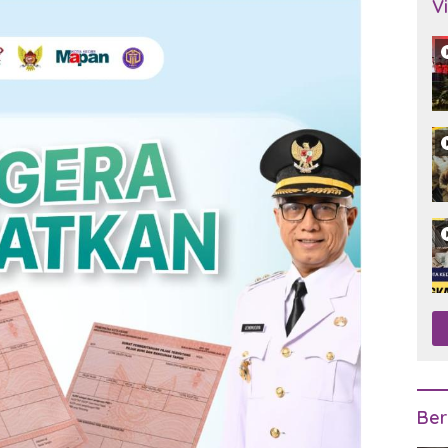
V
Ber