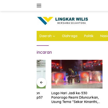
Skip
to
content
Daerah
Olahraga
Politik
Nasi
incaran
n Atap Stadion
Logo Hari Jadi ke-530
Bejat, A
Dianggarkan Rp57
Ponorogo Resmi Diluncurkan,
di Jomba
 Ini Infonya
Usung Tema “Sekar Kinanthi,
Anak Ang
Wening Daya”
Ini Infon