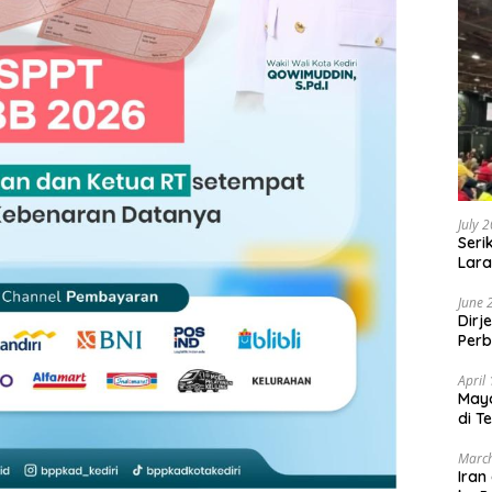
July 
Seri
Lara
Sebu
June 
Dirj
Perb
April
May
di T
March
Iran