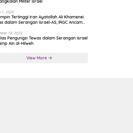
angkalan Militer Israel
 1, 2026
mpin Tertinggi Iran Ayatollah Ali Khamenei
s dalam Serangan Israel-AS, IRGC Ancam
san Tegas
mber 19, 2025
las Pengungsi Tewas dalam Serangan Israel
amp Ain al-Hilweh
View More