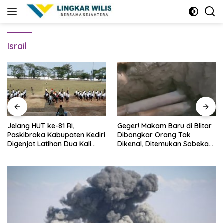
Skip
to
content
Israil
Jelang HUT ke-81 RI,
Geger! Makam Baru di Blitar
Paskibraka Kabupaten Kediri
Dibongkar Orang Tak
Digenjot Latihan Dua Kali
Dikenal, Ditemukan Sobekan
Sehari
Foto