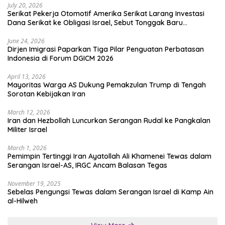
July 20, 2026
Serikat Pekerja Otomotif Amerika Serikat Larang Investasi
Dana Serikat ke Obligasi Israel, Sebut Tonggak Baru
Solidaritas untuk Palestina
June 24, 2026
Dirjen Imigrasi Paparkan Tiga Pilar Penguatan Perbatasan
Indonesia di Forum DGICM 2026
April 13, 2026
Mayoritas Warga AS Dukung Pemakzulan Trump di Tengah
Sorotan Kebijakan Iran
March 12, 2026
Iran dan Hezbollah Luncurkan Serangan Rudal ke Pangkalan
Militer Israel
March 1, 2026
Pemimpin Tertinggi Iran Ayatollah Ali Khamenei Tewas dalam
Serangan Israel-AS, IRGC Ancam Balasan Tegas
November 19, 2025
Sebelas Pengungsi Tewas dalam Serangan Israel di Kamp Ain
al-Hilweh