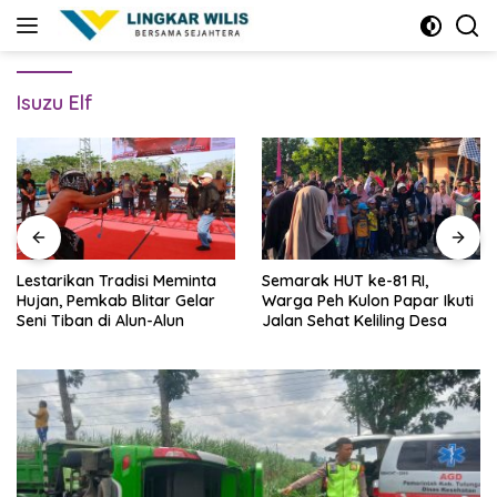
Skip
to
content
Isuzu Elf
Lestarikan Tradisi Meminta
Semarak HUT ke-81 RI,
Hujan, Pemkab Blitar Gelar
Warga Peh Kulon Papar Ikuti
Seni Tiban di Alun-Alun
Jalan Sehat Keliling Desa