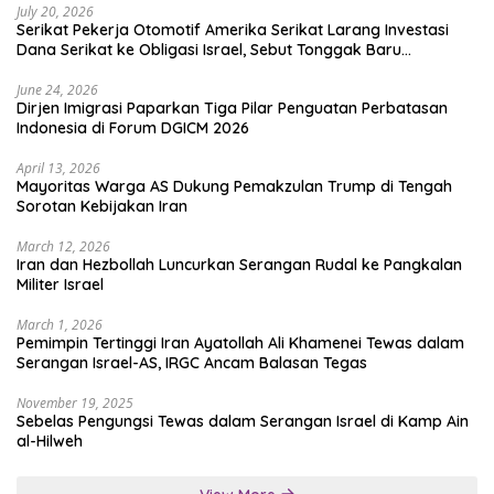
July 20, 2026
Serikat Pekerja Otomotif Amerika Serikat Larang Investasi
Dana Serikat ke Obligasi Israel, Sebut Tonggak Baru
Solidaritas untuk Palestina
June 24, 2026
Dirjen Imigrasi Paparkan Tiga Pilar Penguatan Perbatasan
Indonesia di Forum DGICM 2026
April 13, 2026
Mayoritas Warga AS Dukung Pemakzulan Trump di Tengah
Sorotan Kebijakan Iran
March 12, 2026
Iran dan Hezbollah Luncurkan Serangan Rudal ke Pangkalan
Militer Israel
March 1, 2026
Pemimpin Tertinggi Iran Ayatollah Ali Khamenei Tewas dalam
Serangan Israel-AS, IRGC Ancam Balasan Tegas
November 19, 2025
Sebelas Pengungsi Tewas dalam Serangan Israel di Kamp Ain
al-Hilweh