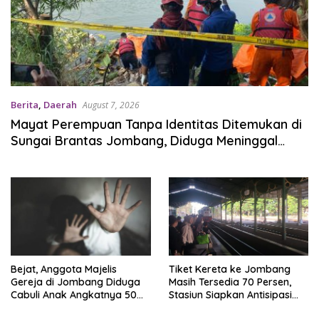
Berita
,
Daerah
August 7, 2026
Mayat Perempuan Tanpa Identitas Ditemukan di
Sungai Brantas Jombang, Diduga Meninggal
Sepekan
Bejat, Anggota Majelis
Tiket Kereta ke Jombang
Gereja di Jombang Diduga
Masih Tersedia 70 Persen,
Cabuli Anak Angkatnya 50
Stasiun Siapkan Antisipasi
Kali Lebih, Ini Infonya
Lonjakan Muktamar NU