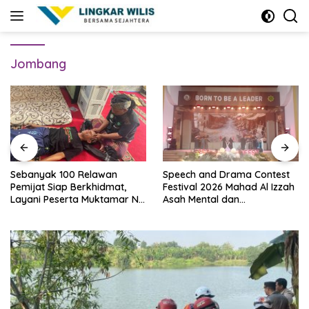
Skip
to
content
Jombang
Sebanyak 100 Relawan
Speech and Drama Contest
Pemijat Siap Berkhidmat,
Festival 2026 Mahad Al Izzah
Layani Peserta Muktamar NU
Asah Mental dan
Secara Gratis
Kepercayaan Diri Santri