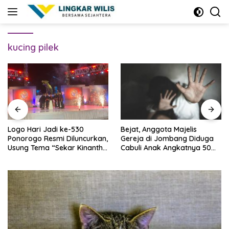
Skip
to
content
kucing pilek
Logo Hari Jadi ke-530
Bejat, Anggota Majelis
Ponorogo Resmi Diluncurkan,
Gereja di Jombang Diduga
Usung Tema “Sekar Kinanthi,
Cabuli Anak Angkatnya 50
Wening Daya”
Kali Lebih, Ini Infonya