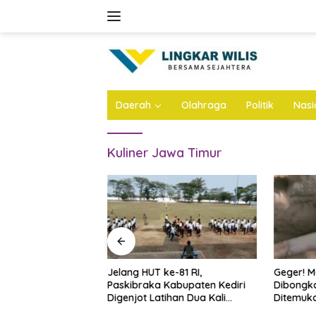
Skip
to
content
Daerah
Olahraga
Politik
Nasi
Kuliner Jawa Timur
 ke-81 RI dan Hari
Jelang HUT ke-81 RI,
Geger! M
litar, Imigrasi
Paskibraka Kabupaten Kediri
Dibongka
yanan Paspor
Digenjot Latihan Dua Kali
Ditemuk
Sehari