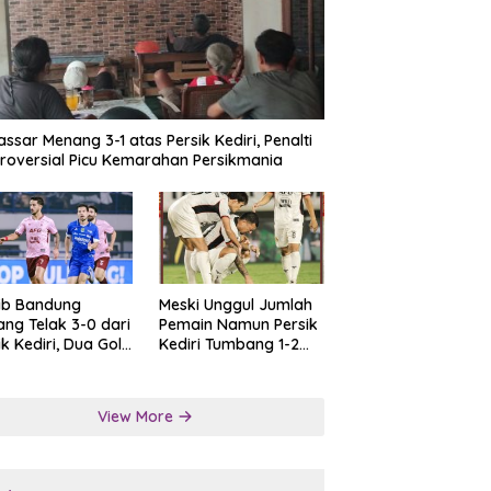
ssar Menang 3-1 atas Persik Kediri, Penalti
roversial Picu Kemarahan Persikmania
ib Bandung
Meski Unggul Jumlah
ng Telak 3-0 dari
Pemain Namun Persik
ik Kediri, Dua Gol
Kediri Tumbang 1-2
at Tendangan
dari Persis Solo
lti
View More