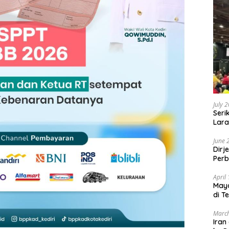
July 
Seri
Lara
Sebu
June 
Dirj
Perb
April
May
di T
March
Iran