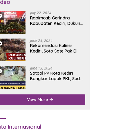
ideo
July 22, 2024
Rapimcab Gerindra
Kabupaten Kediri, Dukung
Dhito Kembali Jadi Bupati
June 25, 2024
Rekomendasi Kuliner
Kediri, Soto Sate Pak Di
June 13, 2024
Satpol PP Kota Kediri
Bongkar Lapak PKL, Sudah
Diperingatkan Tapi Tidak
Digubris
View More
ita Internasional