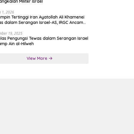
angkalan Militer Israel
 1, 2026
mpin Tertinggi Iran Ayatollah Ali Khamenei
s dalam Serangan Israel-AS, IRGC Ancam
san Tegas
mber 19, 2025
las Pengungsi Tewas dalam Serangan Israel
amp Ain al-Hilweh
View More