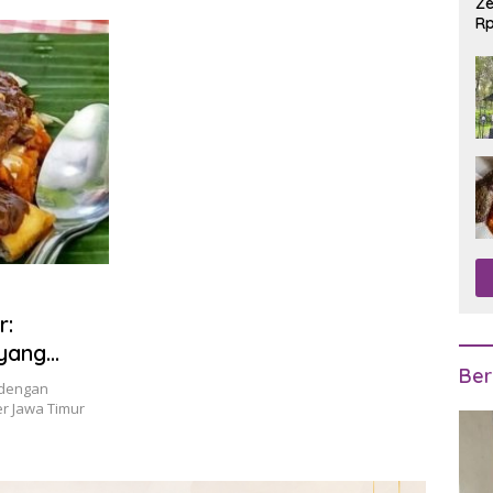
Ze
Rp
R
r:
 yang
Ber
 dengan
r Jawa Timur