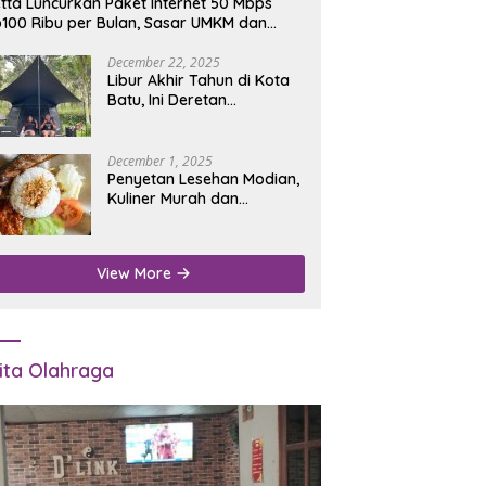
tta Luncurkan Paket Internet 50 Mbps
100 Ribu per Bulan, Sasar UMKM dan
umah Tangga
December 22, 2025
Libur Akhir Tahun di Kota
Batu, Ini Deretan
Campground Favorit untuk
Wisata Alam
December 1, 2025
Penyetan Lesehan Modian,
Kuliner Murah dan
Mengenyangkan di Depan
Kantor Disdukcapil
Nganjuk
View More
ita Olahraga