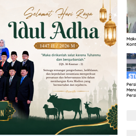
Maka
Kont
Pers
Mena
Pers
Lew
Pena