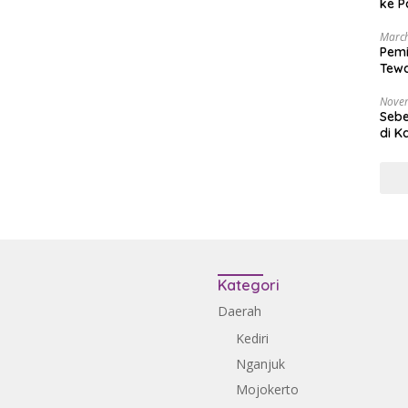
ke P
March
Pemi
Tewa
Bala
Nove
Sebe
di K
Kategori
Daerah
Kediri
Nganjuk
Mojokerto