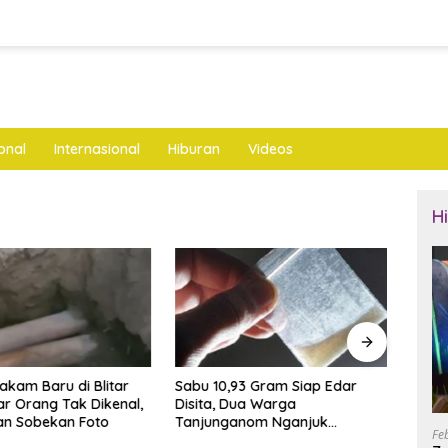
onal
Internasional
Hiburan
Videos
H
akam Baru di Blitar
Sabu 10,93 Gram Siap Edar
Rake
r Orang Tak Dikenal,
Disita, Dua Warga
Andik
an Sobekan Foto
Tanjunganom Nganjuk
Targe
Fe
Diamankan