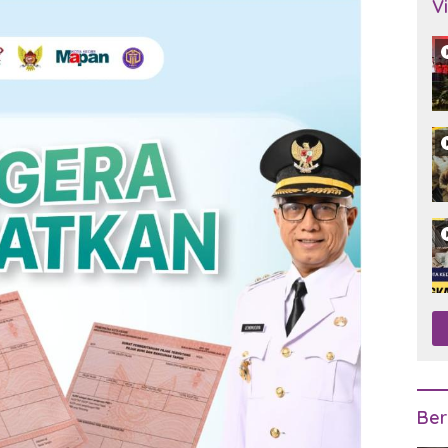
V
Ber