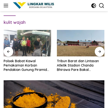
Skip
to
content
kulit wajah
Polsek Babat Kawal
Tribun Barat dan Lintasan
Pemakaman Korban
Atletik Stadion Chanda
Pendakian Gunung Piramid
Bhirawa Pare Bakal
Bondowoso
Direnovasi