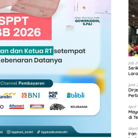
July 
Seri
Lara
Sebu
June 
Dirj
Perb
April
May
di T
March
Iran