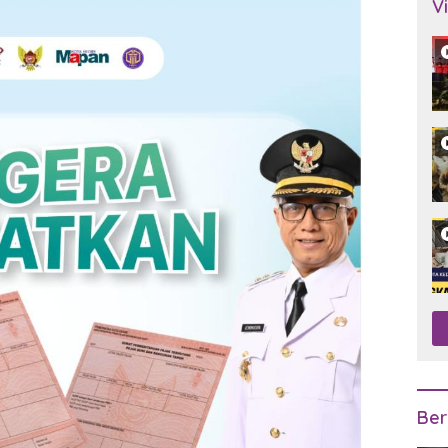
V
Ber