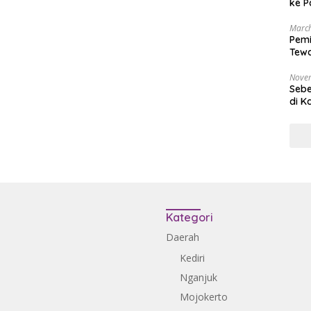
ke P
March
Pemi
Tewa
Bala
Nove
Sebe
di K
Kategori
Daerah
Kediri
Nganjuk
Mojokerto