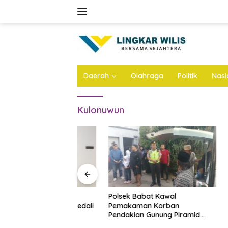
Skip
to
content
Daerah
Olahraga
Politik
Nasi
Kulonuwun
 Dhito Beri
Polsek Babat Kawal
Tribun B
ajar Peraih Medali
Pemakaman Korban
Atletik 
sional 2026
Pendakian Gunung Piramid
Pare Bak
Bondowoso