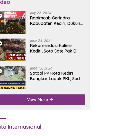
ideo
July 22, 2024
Rapimcab Gerindra
Kabupaten Kediri, Dukung
Dhito Kembali Jadi Bupati
June 25, 2024
Rekomendasi Kuliner
Kediri, Soto Sate Pak Di
June 13, 2024
Satpol PP Kota Kediri
Bongkar Lapak PKL, Sudah
Diperingatkan Tapi Tidak
Digubris
View More
ita Internasional