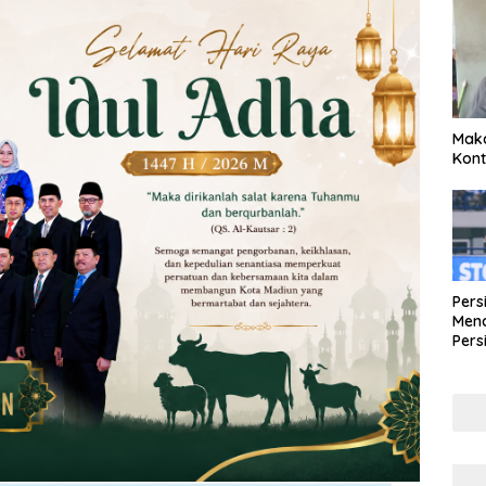
Maka
Kont
Pers
Mena
Pers
Lew
Pena