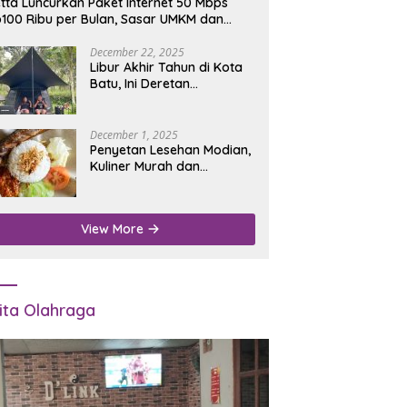
tta Luncurkan Paket Internet 50 Mbps
100 Ribu per Bulan, Sasar UMKM dan
umah Tangga
December 22, 2025
Libur Akhir Tahun di Kota
Batu, Ini Deretan
Campground Favorit untuk
Wisata Alam
December 1, 2025
Penyetan Lesehan Modian,
Kuliner Murah dan
Mengenyangkan di Depan
Kantor Disdukcapil
Nganjuk
View More
ita Olahraga