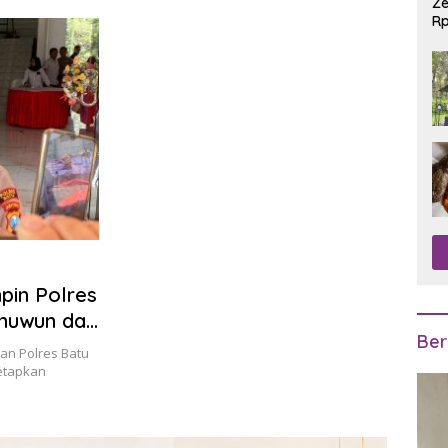
Ze
Rp
R
pin Polres
onuwun dan
Ber
an Polres Batu
tetapkan