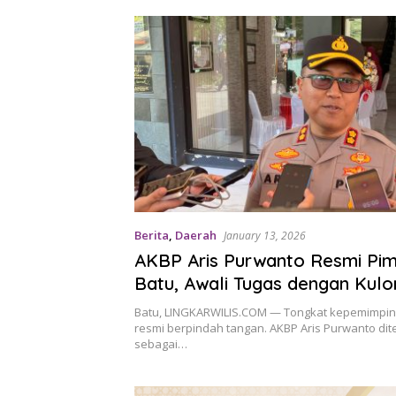
Berita
,
Daerah
January 13, 2026
AKBP Aris Purwanto Resmi Pim
Batu, Awali Tugas dengan Kul
Komitmen Lanjutkan Prestasi
Batu, LINGKARWILIS.COM — Tongkat kepemimpin
resmi berpindah tangan. AKBP Aris Purwanto di
sebagai…