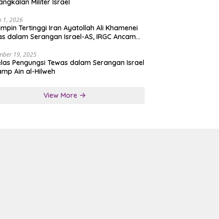
angkalan Militer Israel
 1, 2026
mpin Tertinggi Iran Ayatollah Ali Khamenei
s dalam Serangan Israel-AS, IRGC Ancam
san Tegas
mber 19, 2025
las Pengungsi Tewas dalam Serangan Israel
amp Ain al-Hilweh
View More