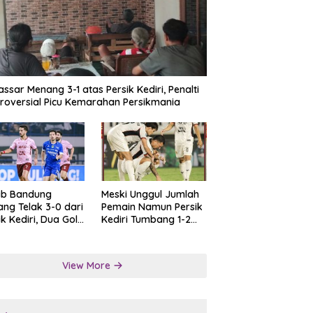
ssar Menang 3-1 atas Persik Kediri, Penalti
roversial Picu Kemarahan Persikmania
ib Bandung
Meski Unggul Jumlah
ng Telak 3-0 dari
Pemain Namun Persik
ik Kediri, Dua Gol
Kediri Tumbang 1-2
at Tendangan
dari Persis Solo
lti
View More