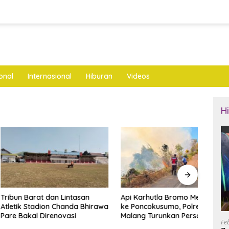
onal
Internasional
Hiburan
Videos
H
arat dan Lintasan
Api Karhutla Bromo Merembet
Tidak
Stadion Chanda Bhirawa
ke Poncokusumo, Polres
Gara 
al Direnovasi
Malang Turunkan Personel
Tebu 
Fe
Gabungan
Ngan