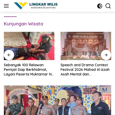
Skip
to
content
Kunjungan Wisata
Sebanyak 100 Relawan
Speech and Drama Contest
Pemijat Siap Berkhidmat,
Festival 2026 Mahad Al Izzah
Layani Peserta Muktamar NU
Asah Mental dan
Secara Gratis
Kepercayaan Diri Santri