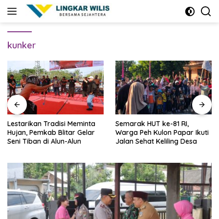
Skip
to
content
kunker
Lestarikan Tradisi Meminta
Semarak HUT ke-81 RI,
Hujan, Pemkab Blitar Gelar
Warga Peh Kulon Papar Ikuti
Seni Tiban di Alun-Alun
Jalan Sehat Keliling Desa