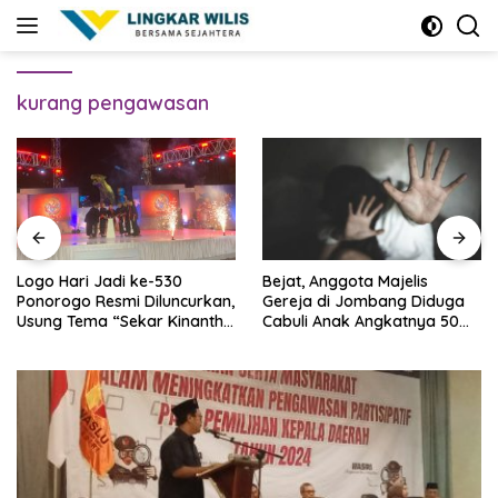
Skip
to
content
kurang pengawasan
Logo Hari Jadi ke-530
Bejat, Anggota Majelis
Ponorogo Resmi Diluncurkan,
Gereja di Jombang Diduga
Usung Tema “Sekar Kinanthi,
Cabuli Anak Angkatnya 50
Wening Daya”
Kali Lebih, Ini Infonya