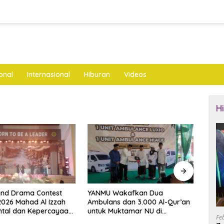
onal
Internasional
Hiburan
Videos
H
and Drama Contest
YANMU Wakafkan Dua
Cipt
 2026 Mahad Al Izzah
Ambulans dan 3.000 Al-Qur’an
Pols
ntal dan Kepercayaan
untuk Muktamar NU di
Kade
Fe
i
Tambakberas
Juma