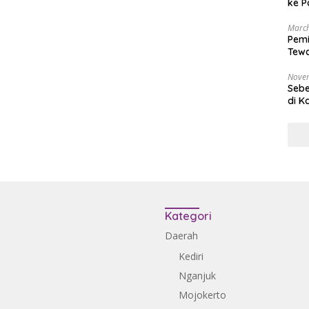
ke P
March
Pemi
Tewa
Bala
Nove
Sebe
di K
Kategori
Daerah
Kediri
Nganjuk
Mojokerto