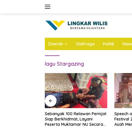
Skip
to
content
Daerah
Olahraga
Politik
Nasi
lagu Stargazing
rogo Sita Rp748
Sebanyak 100 Relawan Pemijat
Speech 
Kasus Korupsi
Siap Berkhidmat, Layani
Festival
DPRD
Peserta Muktamar NU Secara
Asah Me
Gratis
Diri Santr