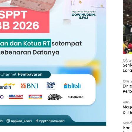
July 
Seri
Lara
Sebu
June 
Dirj
Perb
April
May
di T
March
Iran