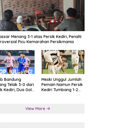
ssar Menang 3-1 atas Persik Kediri, Penalti
roversial Picu Kemarahan Persikmania
ib Bandung
Meski Unggul Jumlah
ng Telak 3-0 dari
Pemain Namun Persik
ik Kediri, Dua Gol
Kediri Tumbang 1-2
at Tendangan
dari Persis Solo
lti
View More