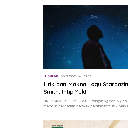
Hiburan
November 28, 2024
Lirik dan Makna Lagu Stargazi
Smith, Intip Yuk!
LINGKARWILIS.COM – Lagu Stargazing dari Myles 
mencuri perhatian banyak penikmat musik berk