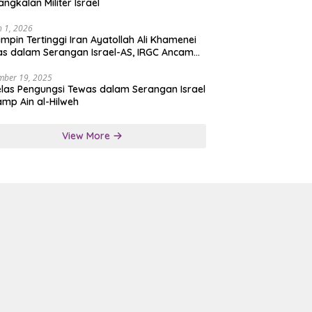
angkalan Militer Israel
 1, 2026
mpin Tertinggi Iran Ayatollah Ali Khamenei
s dalam Serangan Israel-AS, IRGC Ancam
san Tegas
mber 19, 2025
las Pengungsi Tewas dalam Serangan Israel
amp Ain al-Hilweh
View More