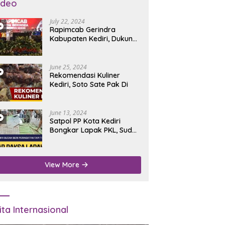
ideo
July 22, 2024
Rapimcab Gerindra
Kabupaten Kediri, Dukung
Dhito Kembali Jadi Bupati
June 25, 2024
Rekomendasi Kuliner
Kediri, Soto Sate Pak Di
June 13, 2024
Satpol PP Kota Kediri
Bongkar Lapak PKL, Sudah
Diperingatkan Tapi Tidak
Digubris
View More
ita Internasional