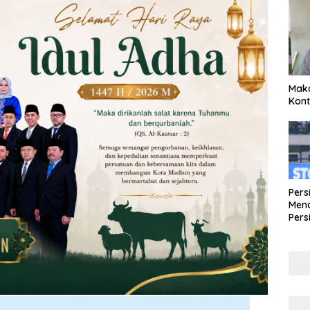
Maka
Kont
Pers
Mena
Pers
Lew
Pena