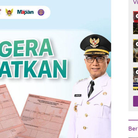
V
Ber