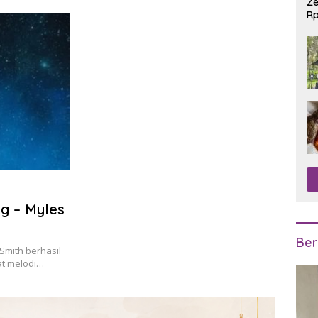
Ze
Rp
R
ng – Myles
Ber
Smith berhasil
at melodi…