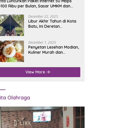
tta Luncurkan Paket Internet 50 Mbps
100 Ribu per Bulan, Sasar UMKM dan
umah Tangga
December 22, 2025
Libur Akhir Tahun di Kota
Batu, Ini Deretan
Campground Favorit untuk
Wisata Alam
December 1, 2025
Penyetan Lesehan Modian,
Kuliner Murah dan
Mengenyangkan di Depan
Kantor Disdukcapil
Nganjuk
View More
ita Olahraga