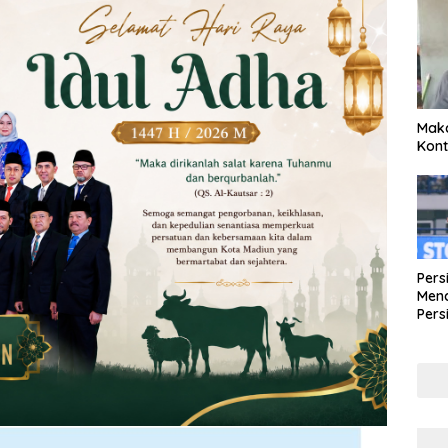
Maka
Kont
Pers
Mena
Pers
Lew
Pena