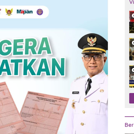
V
Ber