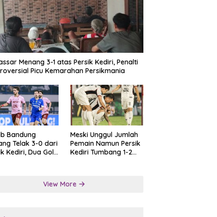
ssar Menang 3-1 atas Persik Kediri, Penalti
roversial Picu Kemarahan Persikmania
ib Bandung
Meski Unggul Jumlah
ng Telak 3-0 dari
Pemain Namun Persik
ik Kediri, Dua Gol
Kediri Tumbang 1-2
at Tendangan
dari Persis Solo
lti
View More