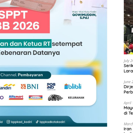
July 
Seri
Lara
Sebu
June 
Dirj
Perb
April
May
di T
March
Iran