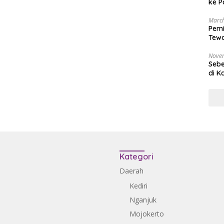
ke P
March
Pemi
Tewa
Bala
Nove
Sebe
di K
Kategori
Daerah
Kediri
Nganjuk
Mojokerto