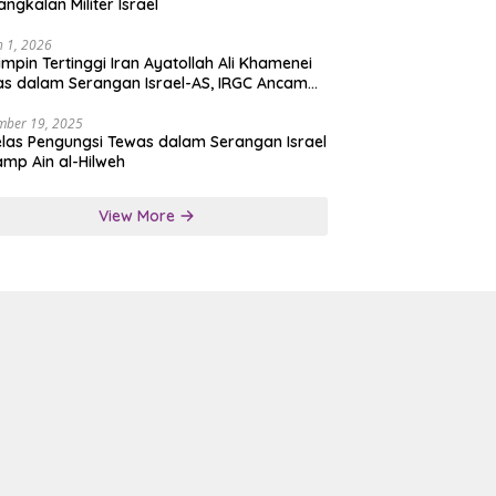
angkalan Militer Israel
 1, 2026
mpin Tertinggi Iran Ayatollah Ali Khamenei
s dalam Serangan Israel-AS, IRGC Ancam
san Tegas
mber 19, 2025
las Pengungsi Tewas dalam Serangan Israel
amp Ain al-Hilweh
View More