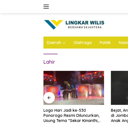
Skip
to
content
Daerah
Olahraga
Politik
Nasi
Lahir
n Atap Stadion
Logo Hari Jadi ke-530
Bejat, A
Dianggarkan Rp57
Ponorogo Resmi Diluncurkan,
di Jomba
 Ini Infonya
Usung Tema “Sekar Kinanthi,
Anak Ang
Wening Daya”
Ini Infon