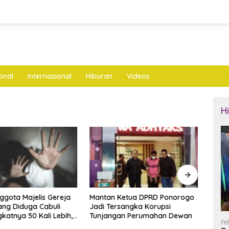
onal
Internasional
Hiburan
Videos
H
nggota Majelis Gereja
Mantan Ketua DPRD Ponorogo
LKNU
ng Diduga Cabuli
Jadi Tersangka Korupsi
Keseh
katnya 50 Kali Lebih,
Tunjangan Perumahan Dewan
Layan
Fe
ya