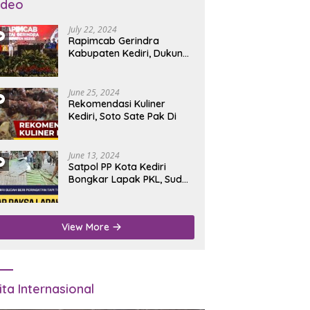
ideo
July 22, 2024
Rapimcab Gerindra
Kabupaten Kediri, Dukung
Dhito Kembali Jadi Bupati
June 25, 2024
Rekomendasi Kuliner
Kediri, Soto Sate Pak Di
June 13, 2024
Satpol PP Kota Kediri
Bongkar Lapak PKL, Sudah
Diperingatkan Tapi Tidak
Digubris
View More
ita Internasional