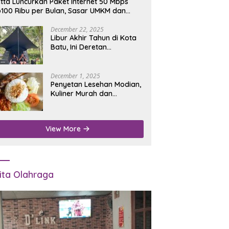
tta Luncurkan Paket Internet 50 Mbps
100 Ribu per Bulan, Sasar UMKM dan
umah Tangga
December 22, 2025
Libur Akhir Tahun di Kota
Batu, Ini Deretan
Campground Favorit untuk
Wisata Alam
December 1, 2025
Penyetan Lesehan Modian,
Kuliner Murah dan
Mengenyangkan di Depan
Kantor Disdukcapil
Nganjuk
View More
ita Olahraga