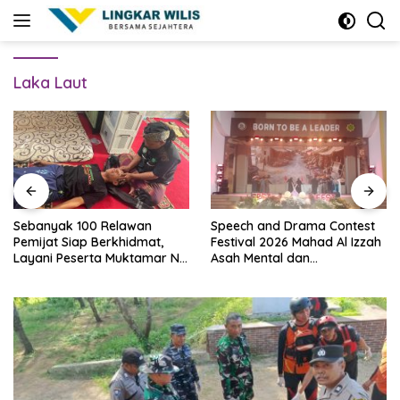
Skip
to
content
Laka Laut
Sebanyak 100 Relawan
Speech and Drama Contest
Pemijat Siap Berkhidmat,
Festival 2026 Mahad Al Izzah
Layani Peserta Muktamar NU
Asah Mental dan
Secara Gratis
Kepercayaan Diri Santri