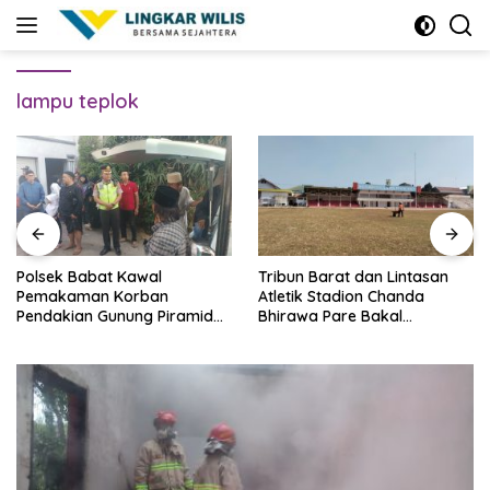
Skip
to
content
lampu teplok
Polsek Babat Kawal
Tribun Barat dan Lintasan
Pemakaman Korban
Atletik Stadion Chanda
Pendakian Gunung Piramid
Bhirawa Pare Bakal
Bondowoso
Direnovasi