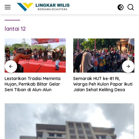
Skip
to
content
lantai 12
Lestarikan Tradisi Meminta
Semarak HUT ke-81 RI,
Hujan, Pemkab Blitar Gelar
Warga Peh Kulon Papar Ikuti
Seni Tiban di Alun-Alun
Jalan Sehat Keliling Desa