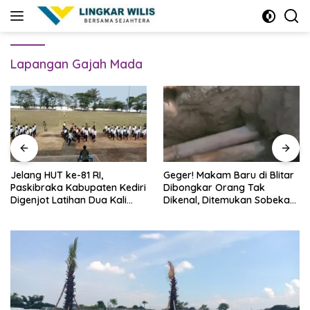
Skip
to
content
Lapangan Gajah Mada
Jelang HUT ke-81 RI,
Geger! Makam Baru di Blitar
Paskibraka Kabupaten Kediri
Dibongkar Orang Tak
Digenjot Latihan Dua Kali
Dikenal, Ditemukan Sobekan
Sehari
Foto