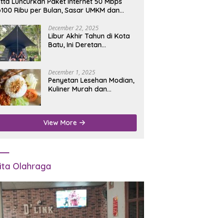
tta Luncurkan Paket Internet 50 Mbps
100 Ribu per Bulan, Sasar UMKM dan
umah Tangga
December 22, 2025
Libur Akhir Tahun di Kota
Batu, Ini Deretan
Campground Favorit untuk
Wisata Alam
December 1, 2025
Penyetan Lesehan Modian,
Kuliner Murah dan
Mengenyangkan di Depan
Kantor Disdukcapil
Nganjuk
View More
ita Olahraga