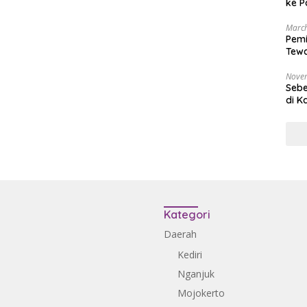
ke P
March
Pemi
Tewa
Bala
Nove
Sebe
di K
Kategori
Daerah
Kediri
Nganjuk
Mojokerto