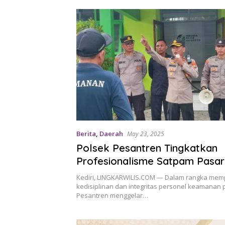
Berita
,
Daerah
May 23, 2025
Polsek Pesantren Tingkatkan
Profesionalisme Satpam Pasar
Joyoboyo Lewat Latkatpuan
Kediri, LINGKARWILIS.COM — Dalam rangka mem
kedisiplinan dan integritas personel keamanan 
Pesantren menggelar…