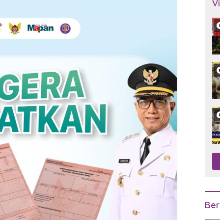
V
Ber