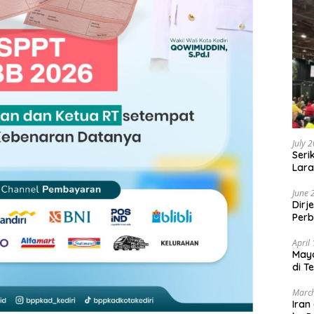
July 
Seri
Lara
Sebu
June 
Dirj
Perb
April
May
di T
March
Iran