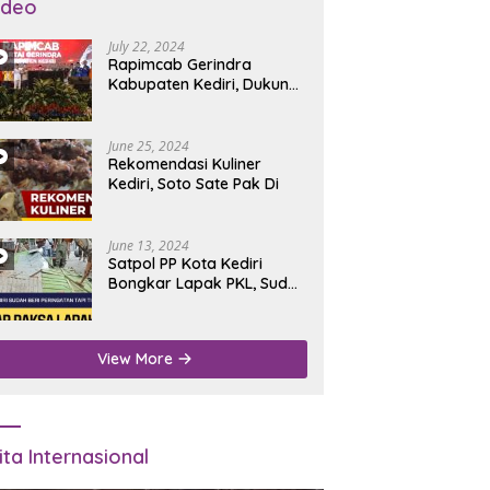
ideo
July 22, 2024
Rapimcab Gerindra
Kabupaten Kediri, Dukung
Dhito Kembali Jadi Bupati
June 25, 2024
Rekomendasi Kuliner
Kediri, Soto Sate Pak Di
June 13, 2024
Satpol PP Kota Kediri
Bongkar Lapak PKL, Sudah
Diperingatkan Tapi Tidak
Digubris
View More
ita Internasional