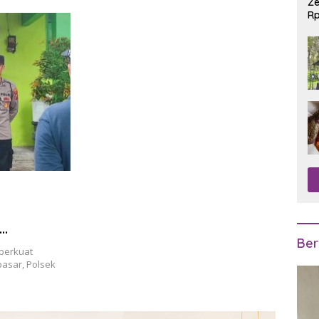
Ze
Rp
R
Ber
perkuat
pasar, Polsek