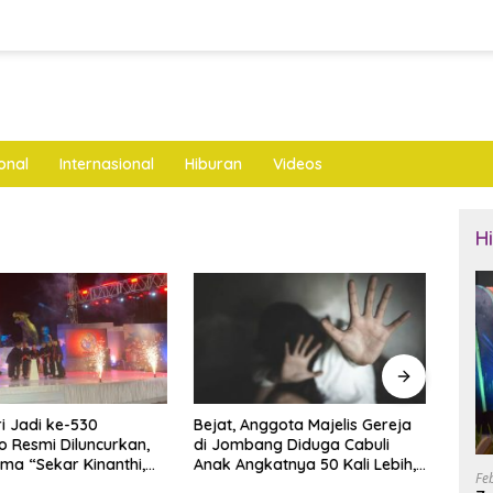
onal
Internasional
Hiburan
Videos
H
nggota Majelis Gereja
Mantan Ketua DPRD Ponorogo
LKNU
ng Diduga Cabuli
Jadi Tersangka Korupsi
Keseh
katnya 50 Kali Lebih,
Tunjangan Perumahan Dewan
Layan
Fe
ya