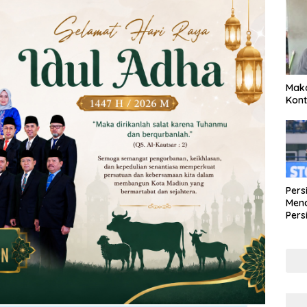
Maka
Kont
Pers
Mena
Pers
Lew
Pena