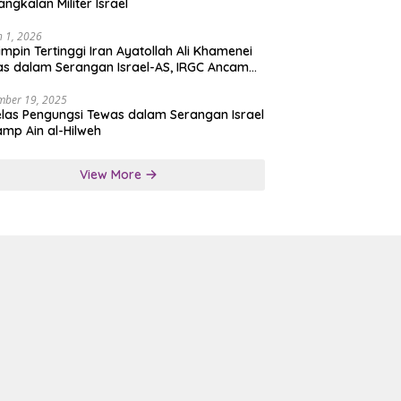
angkalan Militer Israel
 1, 2026
mpin Tertinggi Iran Ayatollah Ali Khamenei
s dalam Serangan Israel-AS, IRGC Ancam
san Tegas
mber 19, 2025
las Pengungsi Tewas dalam Serangan Israel
amp Ain al-Hilweh
View More