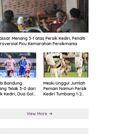
ssar Menang 3-1 atas Persik Kediri, Penalti
roversial Picu Kemarahan Persikmania
ib Bandung
Meski Unggul Jumlah
ng Telak 3-0 dari
Pemain Namun Persik
ik Kediri, Dua Gol
Kediri Tumbang 1-2
at Tendangan
dari Persis Solo
lti
View More