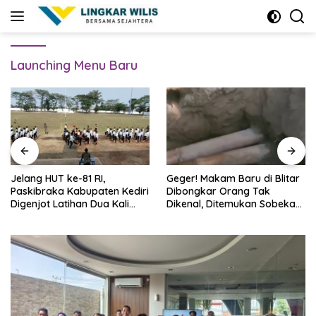
Skip
to
content
Launching Menu Baru
Jelang HUT ke-81 RI,
Geger! Makam Baru di Blitar
Paskibraka Kabupaten Kediri
Dibongkar Orang Tak
Digenjot Latihan Dua Kali
Dikenal, Ditemukan Sobekan
Sehari
Foto