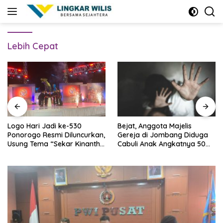
Skip
to
content
Lebih Cepat
Logo Hari Jadi ke-530
Bejat, Anggota Majelis
Ponorogo Resmi Diluncurkan,
Gereja di Jombang Diduga
Usung Tema “Sekar Kinanthi,
Cabuli Anak Angkatnya 50
Wening Daya”
Kali Lebih, Ini Infonya