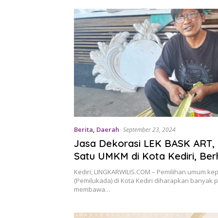
Berita
,
Daerah
September 23, 2024
Jasa Dekorasi LEK BASK ART, 
Satu UMKM di Kota Kediri, Ber
Pemimpin yang Peduli pada P
Kediri, LINGKARWILIS.COM – Pemilihan umum ke
Kecil
(Pemilukada) di Kota Kediri diharapkan banyak p
membawa…