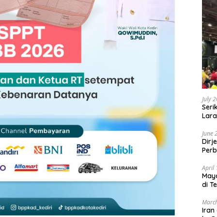
July 
Seri
Lara
Sebu
June 
Dirj
Perb
April
May
di T
March
Iran