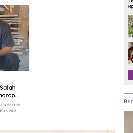
Ze
Rp
R
Salah
harap
Ber
engusaha
pala daerah
ihak bisa