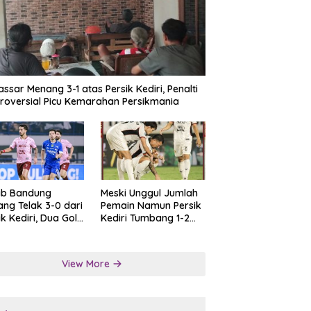
ssar Menang 3-1 atas Persik Kediri, Penalti
roversial Picu Kemarahan Persikmania
ib Bandung
Meski Unggul Jumlah
ng Telak 3-0 dari
Pemain Namun Persik
ik Kediri, Dua Gol
Kediri Tumbang 1-2
at Tendangan
dari Persis Solo
lti
View More