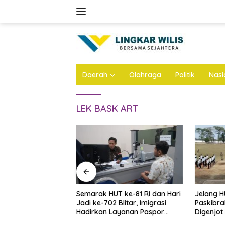
Skip
to
content
Daerah
Olahraga
Politik
Nasi
LEK BASK ART
 ke-81 RI dan Hari
Jelang HUT ke-81 RI,
Geger! M
litar, Imigrasi
Paskibraka Kabupaten Kediri
Dibongka
yanan Paspor
Digenjot Latihan Dua Kali
Ditemuk
Sehari