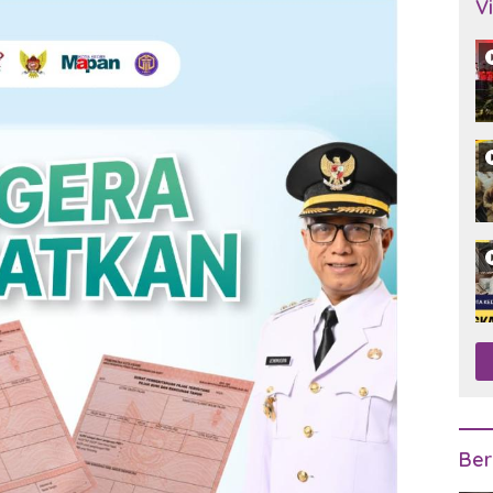
V
Ber