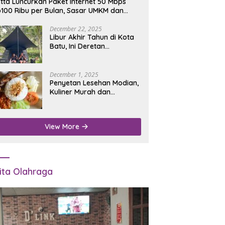
tta Luncurkan Paket Internet 50 Mbps
100 Ribu per Bulan, Sasar UMKM dan
umah Tangga
December 22, 2025
Libur Akhir Tahun di Kota
Batu, Ini Deretan
Campground Favorit untuk
Wisata Alam
December 1, 2025
Penyetan Lesehan Modian,
Kuliner Murah dan
Mengenyangkan di Depan
Kantor Disdukcapil
Nganjuk
View More
ita Olahraga