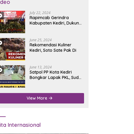
ideo
July 22, 2024
Rapimcab Gerindra
Kabupaten Kediri, Dukung
Dhito Kembali Jadi Bupati
June 25, 2024
Rekomendasi Kuliner
Kediri, Soto Sate Pak Di
June 13, 2024
Satpol PP Kota Kediri
Bongkar Lapak PKL, Sudah
Diperingatkan Tapi Tidak
Digubris
View More
ita Internasional