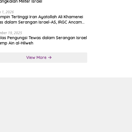
angkalan Militer Israel
 1, 2026
mpin Tertinggi Iran Ayatollah Ali Khamenei
s dalam Serangan Israel-AS, IRGC Ancam
san Tegas
mber 19, 2025
las Pengungsi Tewas dalam Serangan Israel
amp Ain al-Hilweh
View More