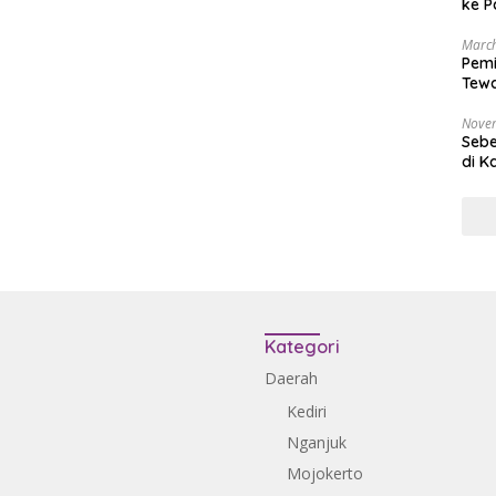
ke P
March
Pemi
Tewa
Bala
Nove
Sebe
di K
Kategori
Daerah
Kediri
Nganjuk
Mojokerto