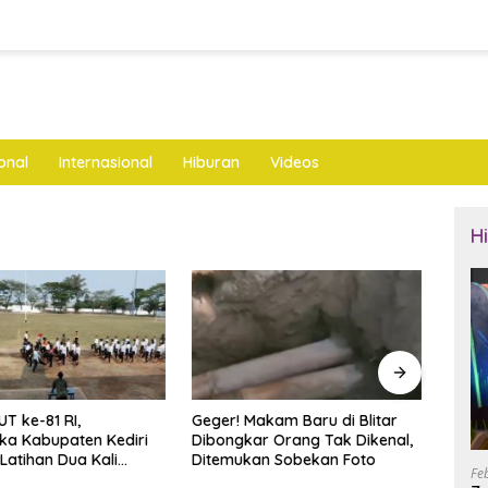
onal
Internasional
Hiburan
Videos
H
akam Baru di Blitar
Sabu 10,93 Gram Siap Edar
Rake
r Orang Tak Dikenal,
Disita, Dua Warga
Andik
an Sobekan Foto
Tanjunganom Nganjuk
Targe
Fe
Diamankan