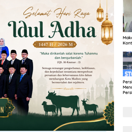
Maka
Kont
Pers
Mena
Pers
Lew
Pena