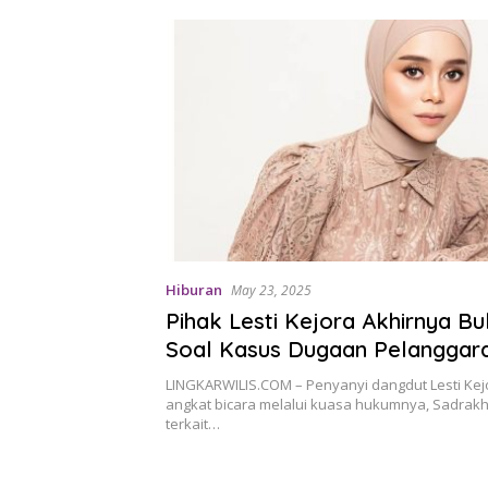
Hiburan
May 23, 2025
Pihak Lesti Kejora Akhirnya B
Soal Kasus Dugaan Pelanggar
Cipta
LINGKARWILIS.COM – Penyanyi dangdut Lesti Kej
angkat bicara melalui kuasa hukumnya, Sadrak
terkait…