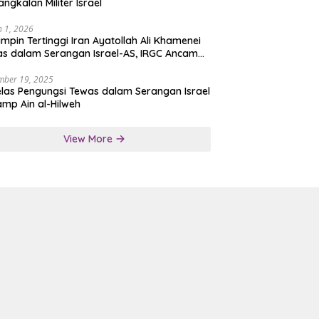
angkalan Militer Israel
 1, 2026
mpin Tertinggi Iran Ayatollah Ali Khamenei
s dalam Serangan Israel-AS, IRGC Ancam
san Tegas
mber 19, 2025
las Pengungsi Tewas dalam Serangan Israel
amp Ain al-Hilweh
View More