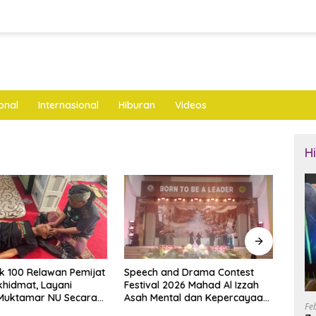
onal
Internasional
Hiburan
Videos
H
and Drama Contest
YANMU Wakafkan Dua
Cipt
 2026 Mahad Al Izzah
Ambulans dan 3.000 Al-Qur’an
Pols
ntal dan Kepercayaan
untuk Muktamar NU di
Kade
Fe
i
Tambakberas
Juma