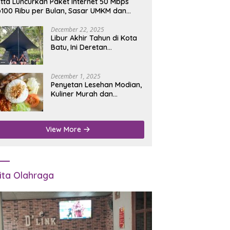
tta Luncurkan Paket Internet 50 Mbps
100 Ribu per Bulan, Sasar UMKM dan
umah Tangga
December 22, 2025
Libur Akhir Tahun di Kota
Batu, Ini Deretan
Campground Favorit untuk
Wisata Alam
December 1, 2025
Penyetan Lesehan Modian,
Kuliner Murah dan
Mengenyangkan di Depan
Kantor Disdukcapil
Nganjuk
View More
ita Olahraga