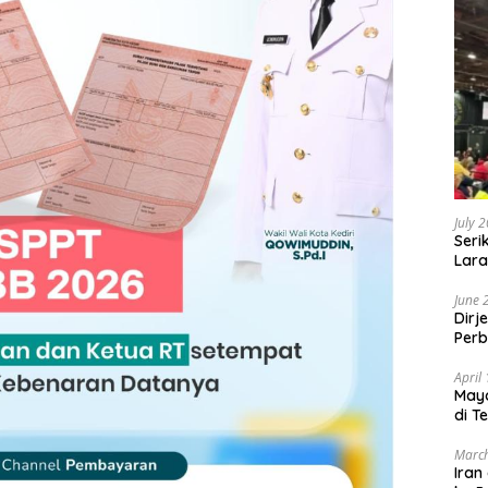
July 
Seri
Lara
Sebu
June 
Dirj
Perb
April
May
di T
March
Iran