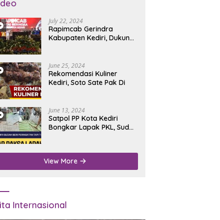
ideo
July 22, 2024
Rapimcab Gerindra
Kabupaten Kediri, Dukung
Dhito Kembali Jadi Bupati
June 25, 2024
Rekomendasi Kuliner
Kediri, Soto Sate Pak Di
June 13, 2024
Satpol PP Kota Kediri
Bongkar Lapak PKL, Sudah
Diperingatkan Tapi Tidak
Digubris
View More
ita Internasional