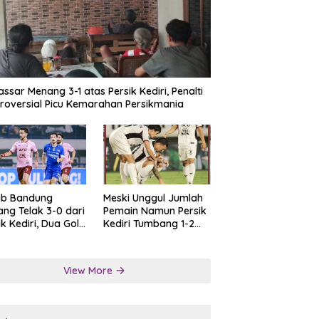
ssar Menang 3-1 atas Persik Kediri, Penalti
roversial Picu Kemarahan Persikmania
ib Bandung
Meski Unggul Jumlah
ng Telak 3-0 dari
Pemain Namun Persik
ik Kediri, Dua Gol
Kediri Tumbang 1-2
at Tendangan
dari Persis Solo
lti
View More