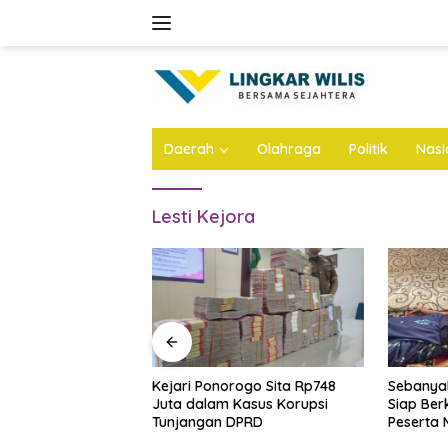
Skip
to
content
Daerah
Olahraga
Politik
Nasi
Lesti Kejora
rogo Sita Rp748
Sebanyak 100 Relawan Pemijat
Speech 
Kasus Korupsi
Siap Berkhidmat, Layani
Festival
DPRD
Peserta Muktamar NU Secara
Asah Me
Gratis
Diri Santr