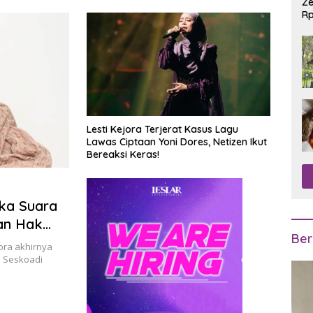
Ze
Rp
R
Lesti Kejora Terjerat Kasus Lagu
Lawas Ciptaan Yoni Dores, Netizen Ikut
Bereaksi Keras!
uka Suara
an Hak
Ber
ora akhirnya
h Seskoadi