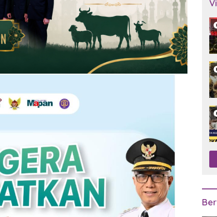
V
Ber