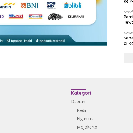
ke P
March
Pemi
Tewa
Bala
Nove
Sebe
di K
Kategori
Daerah
Kediri
Nganjuk
Mojokerto