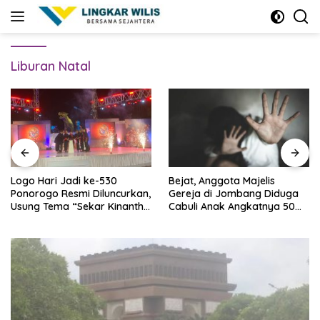
Skip
to
content
Liburan Natal
Logo Hari Jadi ke-530
Bejat, Anggota Majelis
Ponorogo Resmi Diluncurkan,
Gereja di Jombang Diduga
Usung Tema “Sekar Kinanthi,
Cabuli Anak Angkatnya 50
Wening Daya”
Kali Lebih, Ini Infonya