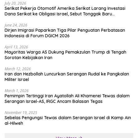
July 20, 2026
Serikat Pekerja Otomotif Amerika Serikat Larang Investasi
Dana Serikat ke Obligasi Israel, Sebut Tonggak Baru
Solidaritas untuk Palestina
June 24, 2026
Dirjen Imigrasi Paparkan Tiga Pilar Penguatan Perbatasan
Indonesia di Forum DGICM 2026
April 13, 2026
Mayoritas Warga AS Dukung Pemakzulan Trump di Tengah
Sorotan Kebijakan Iran
March 12, 2026
Iran dan Hezbollah Luncurkan Serangan Rudal ke Pangkalan
Militer Israel
March 1, 2026
Pemimpin Tertinggi Iran Ayatollah Ali Khamenei Tewas dalam
Serangan Israel-AS, IRGC Ancam Balasan Tegas
November 19, 2025
Sebelas Pengungsi Tewas dalam Serangan Israel di Kamp Ain
al-Hilweh