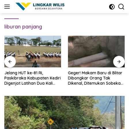
Skip
to
content
liburan panjang
Jelang HUT ke-81 RI,
Geger! Makam Baru di Blitar
Paskibraka Kabupaten Kediri
Dibongkar Orang Tak
Digenjot Latihan Dua Kali
Dikenal, Ditemukan Sobekan
Sehari
Foto