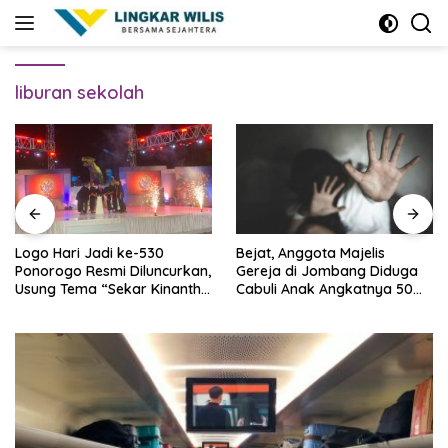
Skip
to
content
liburan sekolah
Logo Hari Jadi ke-530
Bejat, Anggota Majelis
Ponorogo Resmi Diluncurkan,
Gereja di Jombang Diduga
Usung Tema “Sekar Kinanthi,
Cabuli Anak Angkatnya 50
Wening Daya”
Kali Lebih, Ini Infonya