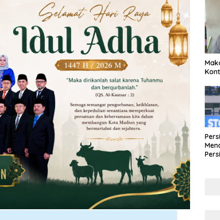
Maka
Kont
Pers
Mena
Pers
Lew
Pena