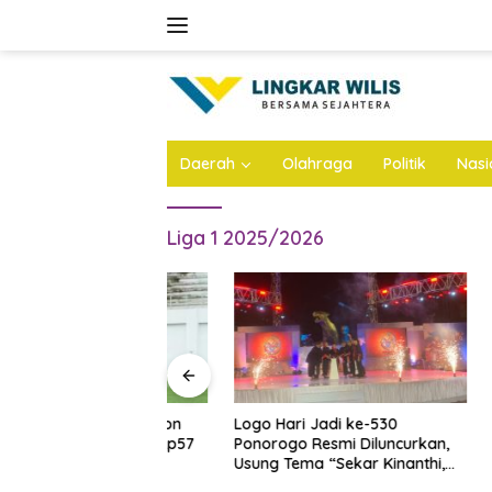
Skip
to
content
Daerah
Olahraga
Politik
Nasi
Liga 1 2025/2026
n Atap Stadion
Logo Hari Jadi ke-530
Bejat, A
Dianggarkan Rp57
Ponorogo Resmi Diluncurkan,
di Jomba
 Ini Infonya
Usung Tema “Sekar Kinanthi,
Anak Ang
Wening Daya”
Ini Infon