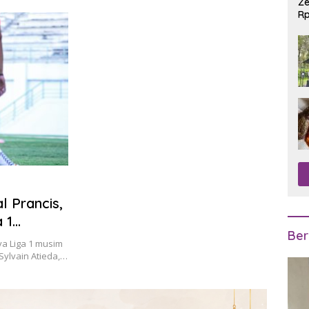
Ze
Rp
R
l Prancis,
 1
Ber
ya Liga 1 musim
Sylvain Atieda,…