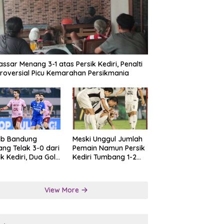
ssar Menang 3-1 atas Persik Kediri, Penalti
roversial Picu Kemarahan Persikmania
ib Bandung
Meski Unggul Jumlah
ng Telak 3-0 dari
Pemain Namun Persik
ik Kediri, Dua Gol
Kediri Tumbang 1-2
at Tendangan
dari Persis Solo
lti
View More