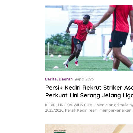
Berita
,
Daerah
July 8, 2025
Persik Kediri Rekrut Striker Asa
Perkuat Lini Serang Jelang Liga
2025/2026
KEDIRI, LINGKARWILIS.COM – Menjelang dimulain
2025/2026, Persik Kediri resmi memperkenalkan 