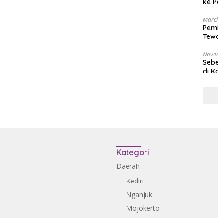
ke P
March
Pemi
Tewa
Bala
Nove
Sebe
di K
Kategori
Daerah
Kediri
Nganjuk
Mojokerto