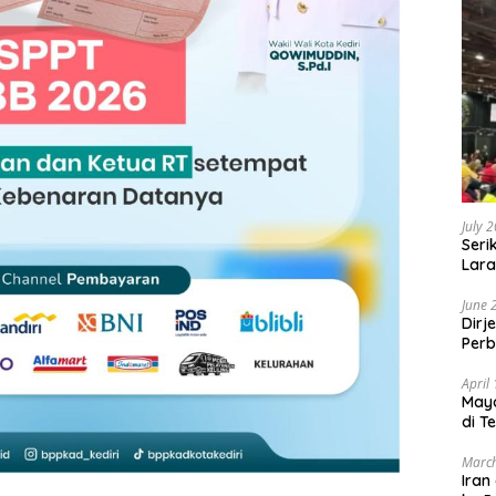
July 
Seri
Lara
Sebu
June 
Dirj
Perb
April
May
di T
March
Iran