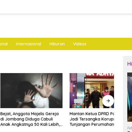
onal
Internasional
Hiburan
Videos
H
nggota Majelis Gereja
Mantan Ketua DPRD Ponorogo
LKNU
ng Diduga Cabuli
Jadi Tersangka Korupsi
Keseh
katnya 50 Kali Lebih,
Tunjangan Perumahan Dewan
Layan
Fe
ya