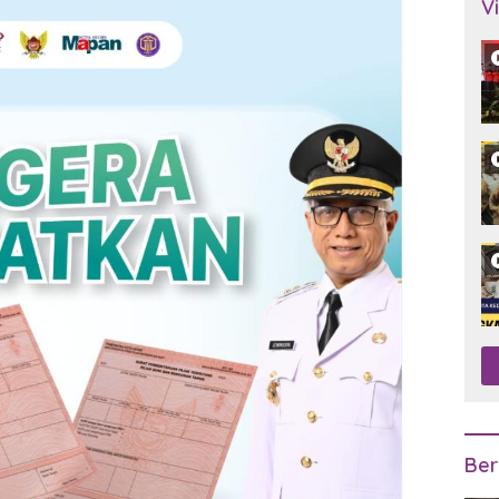
V
Ber