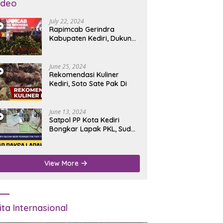
ideo
July 22, 2024
Rapimcab Gerindra
Kabupaten Kediri, Dukung
Dhito Kembali Jadi Bupati
June 25, 2024
Rekomendasi Kuliner
Kediri, Soto Sate Pak Di
June 13, 2024
Satpol PP Kota Kediri
Bongkar Lapak PKL, Sudah
Diperingatkan Tapi Tidak
Digubris
View More
ita Internasional