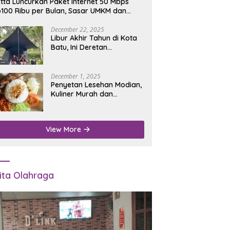
tta Luncurkan Paket Internet 50 Mbps
100 Ribu per Bulan, Sasar UMKM dan
umah Tangga
December 22, 2025
Libur Akhir Tahun di Kota
Batu, Ini Deretan
Campground Favorit untuk
Wisata Alam
December 1, 2025
Penyetan Lesehan Modian,
Kuliner Murah dan
Mengenyangkan di Depan
Kantor Disdukcapil
Nganjuk
View More
ita Olahraga