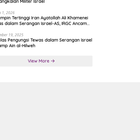
angkalan Militer Israel
 1, 2026
mpin Tertinggi Iran Ayatollah Ali Khamenei
s dalam Serangan Israel-AS, IRGC Ancam
san Tegas
mber 19, 2025
las Pengungsi Tewas dalam Serangan Israel
amp Ain al-Hilweh
View More