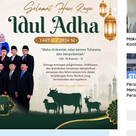
Maka
Kont
Pers
Mena
Pers
Lew
Pena