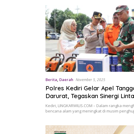
Berita
,
Daerah
November 5, 2025
Polres Kediri Gelar Apel Tang
Darurat, Tegaskan Sinergi Linta
Hadapi Musim Hujan
Kediri, LINGKARWILIS.COM – Dalam rangka meng
bencana alam yang meningkat di musim penghuj