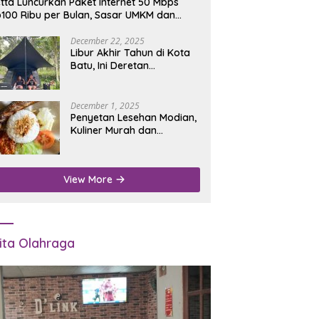
tta Luncurkan Paket Internet 50 Mbps
100 Ribu per Bulan, Sasar UMKM dan
umah Tangga
December 22, 2025
Libur Akhir Tahun di Kota
Batu, Ini Deretan
Campground Favorit untuk
Wisata Alam
December 1, 2025
Penyetan Lesehan Modian,
Kuliner Murah dan
Mengenyangkan di Depan
Kantor Disdukcapil
Nganjuk
View More
ita Olahraga