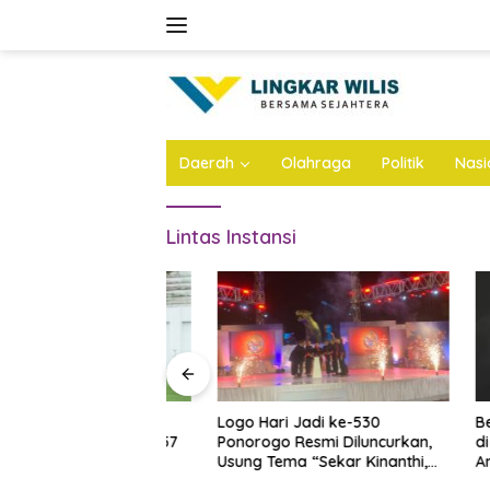
Skip
to
content
Daerah
Olahraga
Politik
Nasi
Lintas Instansi
n Atap Stadion
Logo Hari Jadi ke-530
Bejat, A
Dianggarkan Rp57
Ponorogo Resmi Diluncurkan,
di Jomba
 Ini Infonya
Usung Tema “Sekar Kinanthi,
Anak Ang
Wening Daya”
Ini Infon