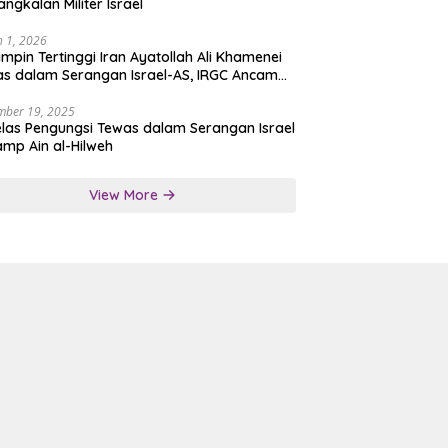
angkalan Militer Israel
 1, 2026
mpin Tertinggi Iran Ayatollah Ali Khamenei
s dalam Serangan Israel-AS, IRGC Ancam
san Tegas
mber 19, 2025
las Pengungsi Tewas dalam Serangan Israel
amp Ain al-Hilweh
View More