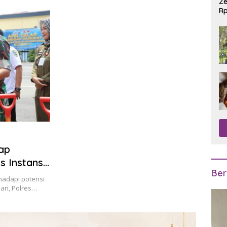
Ze
Rp
R
gap
s Instansi
Ber
hadapi potensi
an, Polres…