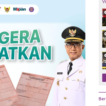
V
Ber