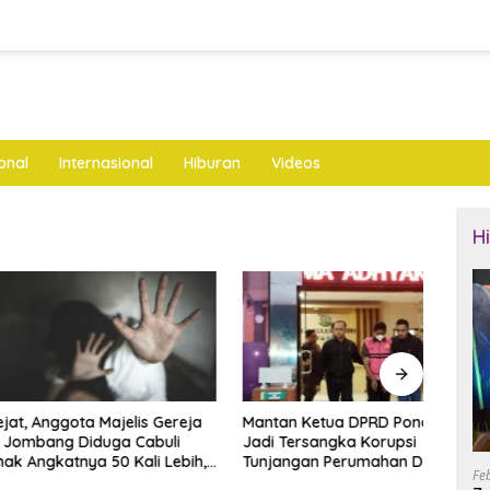
onal
Internasional
Hiburan
Videos
H
nggota Majelis Gereja
Mantan Ketua DPRD Ponorogo
LKNU
ng Diduga Cabuli
Jadi Tersangka Korupsi
Keseh
katnya 50 Kali Lebih,
Tunjangan Perumahan Dewan
Layan
Fe
ya