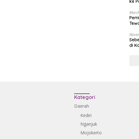
ke P
March
Pemi
Tewa
Bala
Nove
Sebe
di K
Kategori
Daerah
Kediri
Nganjuk
Mojokerto