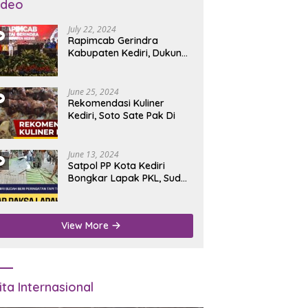
ideo
July 22, 2024
Rapimcab Gerindra
Kabupaten Kediri, Dukung
Dhito Kembali Jadi Bupati
June 25, 2024
Rekomendasi Kuliner
Kediri, Soto Sate Pak Di
June 13, 2024
Satpol PP Kota Kediri
Bongkar Lapak PKL, Sudah
Diperingatkan Tapi Tidak
Digubris
View More
ita Internasional