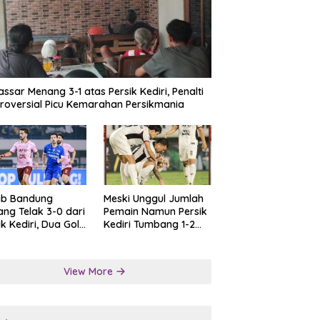
ssar Menang 3-1 atas Persik Kediri, Penalti
roversial Picu Kemarahan Persikmania
ib Bandung
Meski Unggul Jumlah
ng Telak 3-0 dari
Pemain Namun Persik
ik Kediri, Dua Gol
Kediri Tumbang 1-2
at Tendangan
dari Persis Solo
lti
View More