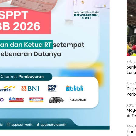
July 
Seri
Lara
Sebu
June 
Dirj
Perb
April
May
di T
March
Iran