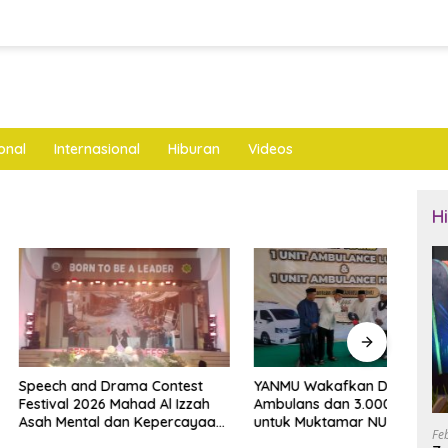
onal
Internasional
Hiburan
Videos
H
and Drama Contest
YANMU Wakafkan Dua
Cipt
 2026 Mahad Al Izzah
Ambulans dan 3.000 Al-Qur’an
Pols
ntal dan Kepercayaan
untuk Muktamar NU di
Kade
Fe
i
Tambakberas
Juma