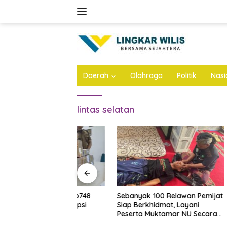
Skip
to
content
Daerah
Olahraga
Politik
Nasi
lintas selatan
rogo Sita Rp748
Sebanyak 100 Relawan Pemijat
Speech 
Kasus Korupsi
Siap Berkhidmat, Layani
Festival
DPRD
Peserta Muktamar NU Secara
Asah Me
Gratis
Diri Santr