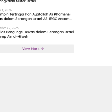
angkalan Militer Israel
 1, 2026
mpin Tertinggi Iran Ayatollah Ali Khamenei
s dalam Serangan Israel-AS, IRGC Ancam
san Tegas
mber 19, 2025
las Pengungsi Tewas dalam Serangan Israel
amp Ain al-Hilweh
View More