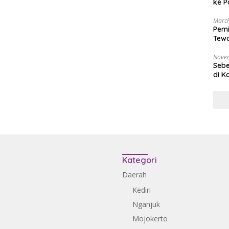
ke P
March
Pemi
Tewa
Bala
Nove
Sebe
di K
Kategori
Daerah
Kediri
Nganjuk
Mojokerto