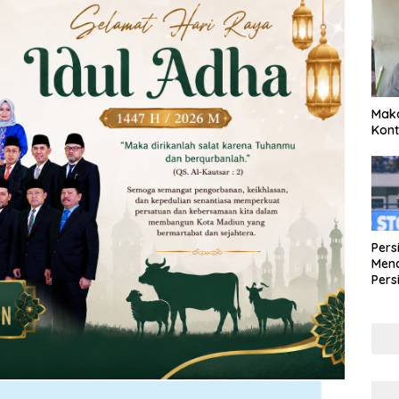
Maka
Kont
Pers
Mena
Pers
Lew
Pena