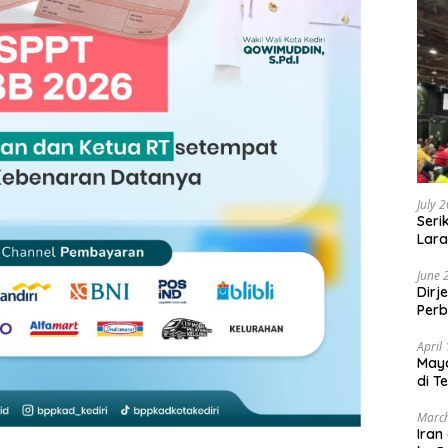
July 
Seri
Lara
Sebu
June 
Dirj
Perb
April
May
di T
March
Iran