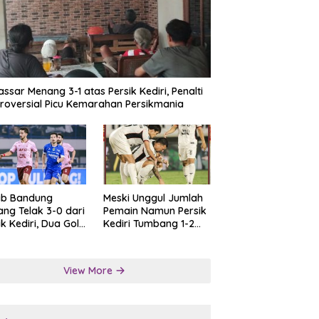
ssar Menang 3-1 atas Persik Kediri, Penalti
roversial Picu Kemarahan Persikmania
ib Bandung
Meski Unggul Jumlah
ng Telak 3-0 dari
Pemain Namun Persik
ik Kediri, Dua Gol
Kediri Tumbang 1-2
at Tendangan
dari Persis Solo
lti
View More