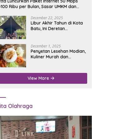
tta Luncurkan Paket Internet 50 Mbps
100 Ribu per Bulan, Sasar UMKM dan
umah Tangga
December 22, 2025
Libur Akhir Tahun di Kota
Batu, Ini Deretan
Campground Favorit untuk
Wisata Alam
December 1, 2025
Penyetan Lesehan Modian,
Kuliner Murah dan
Mengenyangkan di Depan
Kantor Disdukcapil
Nganjuk
View More
ita Olahraga