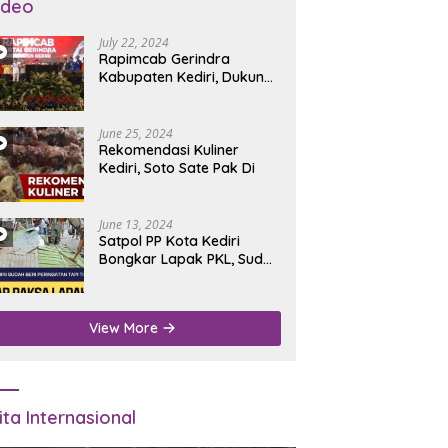
ideo
July 22, 2024
Rapimcab Gerindra
Kabupaten Kediri, Dukung
Dhito Kembali Jadi Bupati
June 25, 2024
Rekomendasi Kuliner
Kediri, Soto Sate Pak Di
June 13, 2024
Satpol PP Kota Kediri
Bongkar Lapak PKL, Sudah
Diperingatkan Tapi Tidak
Digubris
View More
ita Internasional