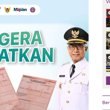
V
Ber