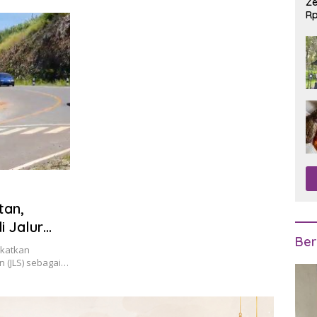
Ze
Rp
R
tan,
i Jalur
Ber
gkatkan
an (JLS) sebagai…