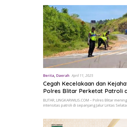
Berita
,
Daerah
April 11, 2025
Cegah Kecelakaan dan Kejaha
Polres Blitar Perketat Patroli d
Lintas Selatan
BLITAR, LINGKARWILIS.COM – Polres Blitar menin
intensitas patroli di sepanjang Jalur Lintas Selat