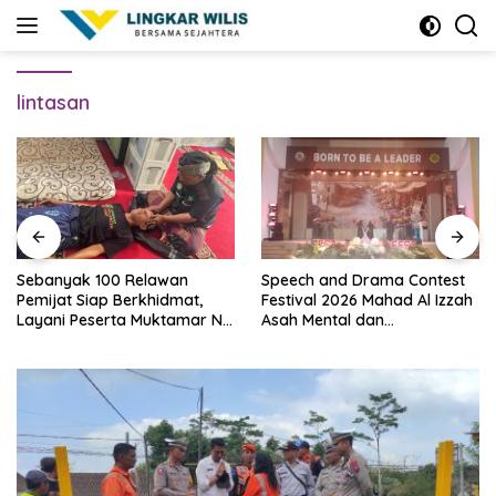
Skip
to
content
lintasan
Sebanyak 100 Relawan
Speech and Drama Contest
Pemijat Siap Berkhidmat,
Festival 2026 Mahad Al Izzah
Layani Peserta Muktamar NU
Asah Mental dan
Secara Gratis
Kepercayaan Diri Santri