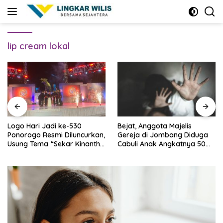
Skip
to
content
lip cream lokal
Logo Hari Jadi ke-530
Bejat, Anggota Majelis
Ponorogo Resmi Diluncurkan,
Gereja di Jombang Diduga
Usung Tema “Sekar Kinanthi,
Cabuli Anak Angkatnya 50
Wening Daya”
Kali Lebih, Ini Infonya