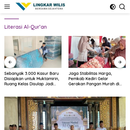
Skip
to
content
Literasi Al-Qur’an
Sebanyak 3.000 Kasur Baru
Jaga Stabilitas Harga,
Disiapkan untuk Muktamirin,
Pemkab Kediri Gelar
Ruang Kelas Disulap Jadi
Gerakan Pangan Murah di
Penginapan
Pare