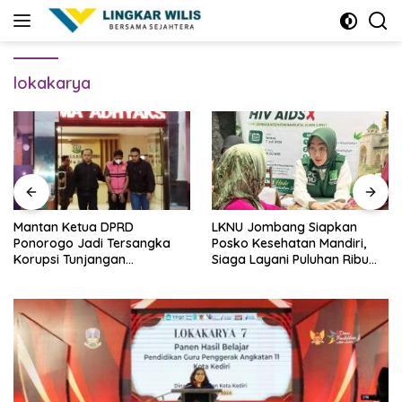
Skip
to
content
lokakarya
Mantan Ketua DPRD
LKNU Jombang Siapkan
Ponorogo Jadi Tersangka
Posko Kesehatan Mandiri,
Korupsi Tunjangan
Siaga Layani Puluhan Ribu
Perumahan Dewan
Muktamirin