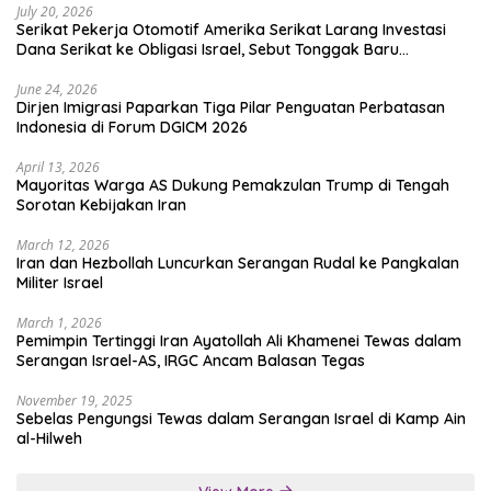
July 20, 2026
Serikat Pekerja Otomotif Amerika Serikat Larang Investasi
Dana Serikat ke Obligasi Israel, Sebut Tonggak Baru
Solidaritas untuk Palestina
June 24, 2026
Dirjen Imigrasi Paparkan Tiga Pilar Penguatan Perbatasan
Indonesia di Forum DGICM 2026
April 13, 2026
Mayoritas Warga AS Dukung Pemakzulan Trump di Tengah
Sorotan Kebijakan Iran
March 12, 2026
Iran dan Hezbollah Luncurkan Serangan Rudal ke Pangkalan
Militer Israel
March 1, 2026
Pemimpin Tertinggi Iran Ayatollah Ali Khamenei Tewas dalam
Serangan Israel-AS, IRGC Ancam Balasan Tegas
November 19, 2025
Sebelas Pengungsi Tewas dalam Serangan Israel di Kamp Ain
al-Hilweh